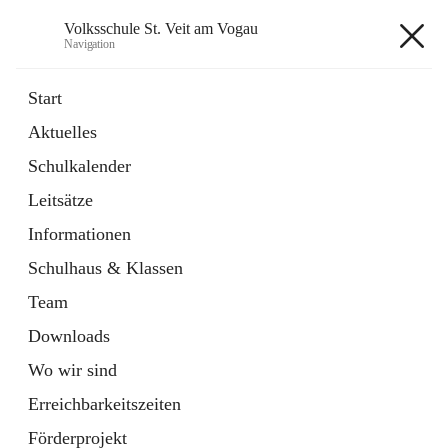
Volksschule St. Veit am Vogau
Navigation
Volksschule St. Veit am Vogau
Start
Aktuelles
Schulkalender
Hauptadresse
Leitsätze
Schulstraße 11, 8423 Sankt Veit in der Südsteiermark, AUT
Informationen
Auf Karte ansehen
Schulhaus & Klassen
Team
Downloads
Wo wir sind
Telefonnummer
+43 3453 2409
Erreichbarkeitszeiten
Anrufen
Förderprojekt