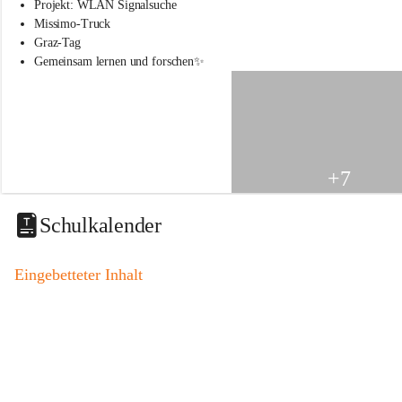
s
Projekt: WLAN Signalsuche
s
Missimo-Truck
c
Graz-Tag
h
Gemeinsam lernen und forschen✨
u
l
e
S
t
.
V
+7
e
i
t
Schulkalender
a
m
V
Eingebetteter Inhalt
o
g
a
u