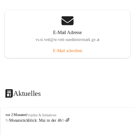
E-Mail Adresse
vs.st.veit@st-veit-suedsteiermark.gv.at
E-Mail schreiben
Aktuelles
V
vor 2 Monaten
Projekte & Initiativen
o
✨Monatsrückblick: 
Mai in der 4b
✨🌈
l
k