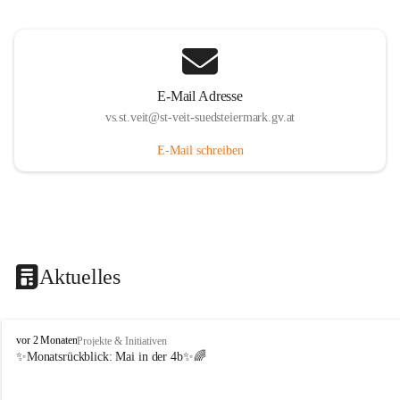
E-Mail Adresse
vs.st.veit@st-veit-suedsteiermark.gv.at
E-Mail schreiben
Aktuelles
V
vor 2 Monaten
Projekte & Initiativen
o
✨Monatsrückblick: 
Mai in der 4b
✨🌈
l
k