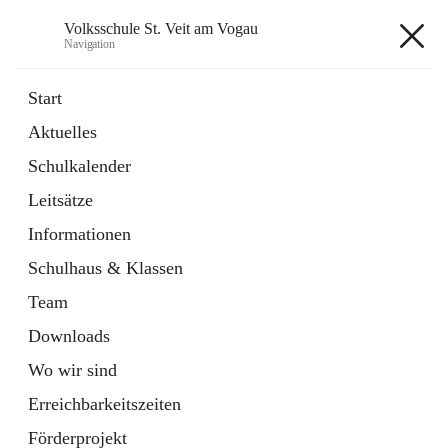
Volksschule St. Veit am Vogau
Navigation
Volksschule St. Veit am Vogau
Start
Aktuelles
Schulkalender
Hauptadresse
Leitsätze
Schulstraße 11, 8423 Sankt Veit in der Südsteiermark, AUT
Informationen
Auf Karte ansehen
Schulhaus & Klassen
Team
Downloads
Wo wir sind
Telefonnummer
+43 3453 2409
Erreichbarkeitszeiten
Anrufen
Förderprojekt