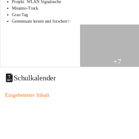
s
Projekt: WLAN Signalsuche
s
Missimo-Truck
c
Graz-Tag
h
Gemeinsam lernen und forschen✨
u
l
e
S
t
.
V
+7
e
i
t
Schulkalender
a
m
V
Eingebetteter Inhalt
o
g
a
u