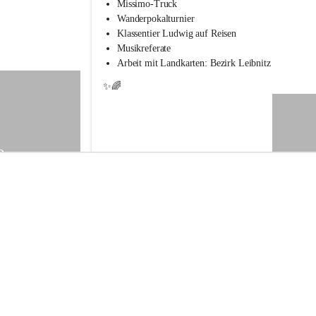
s
Missimo-Truck
s
Wanderpokalturnier
c
Klassentier Ludwig auf Reisen
h
Musikreferate
u
Arbeit mit Landkarten: Bezirk Leibnitz
l
e
✨🌈
S
t
.
V
e
9
i
t
a
m
V
o
g
a
u