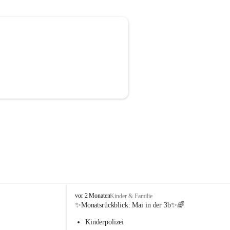
V
vor 2 Monaten
Kinder & Familie
o
✨Monatsrückblick: 
Mai in der 3b
✨🌈
l
Kinderpolizei
k