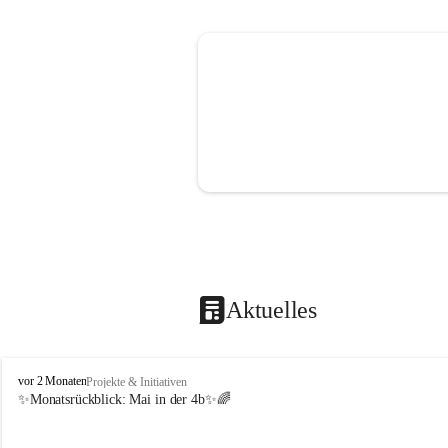
Aktuelles
V
vor 2 Monaten
Projekte & Initiativen
o
✨Monatsrückblick: 
Mai in der 4b
✨🌈
l
k