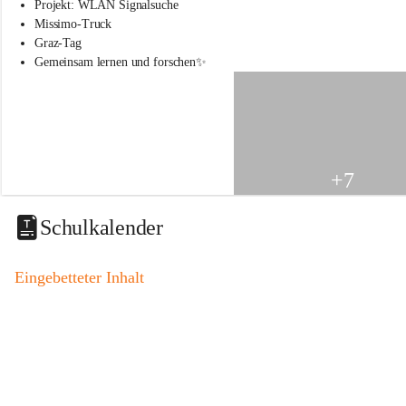
s
Projekt: WLAN Signalsuche
s
Missimo-Truck
c
Graz-Tag
h
Gemeinsam lernen und forschen✨
u
l
e
S
t
.
V
+7
e
i
t
Schulkalender
a
m
V
Eingebetteter Inhalt
o
g
a
u