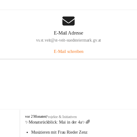
E-Mail Adresse
vs.st.veit@st-veit-suedsteiermark.gv.at
E-Mail schreiben
V
vor 2 Monaten
Projekte & Initiativen
o
✨Monatsrückblick: 
Mai in der 4a
✨🌈
l
Musizieren mit Frau Rieder Zenz
k