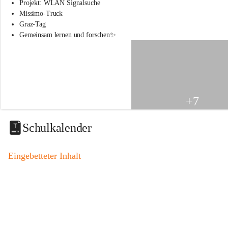
s
Projekt: WLAN Signalsuche
s
Missimo-Truck
c
Graz-Tag
h
Gemeinsam lernen und forschen✨
u
l
e
S
t
.
V
+7
e
i
t
Schulkalender
a
m
V
Eingebetteter Inhalt
o
g
a
u