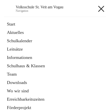
Volksschule St. Veit am Vogau
Navigation
Volksschule St. Veit am Vogau
Start
Aktuelles
Schulkalender
Hauptadresse
Leitsätze
Schulstraße 11, 8423 Sankt Veit in der Südsteiermark, AUT
Informationen
Auf Karte ansehen
Schulhaus & Klassen
Team
Downloads
Wo wir sind
Telefonnummer
+43 3453 2409
Erreichbarkeitszeiten
Anrufen
Förderprojekt