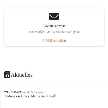
E-Mail Adresse
vs.st.veit@st-veit-suedsteiermark.gv.at
E-Mail schreiben
Aktuelles
V
vor 2 Monaten
Projekte & Initiativen
o
✨Monatsrückblick: 
Mai in der 4b
✨🌈
l
k