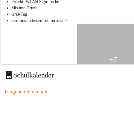
s
Projekt: WLAN Signalsuche
s
Missimo-Truck
c
Graz-Tag
h
Gemeinsam lernen und forschen✨
u
l
e
S
t
.
V
+7
e
i
t
Schulkalender
a
m
V
Eingebetteter Inhalt
o
g
a
u