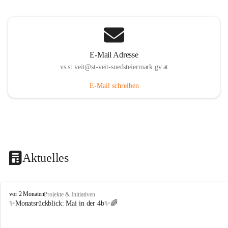
E-Mail Adresse
vs.st.veit@st-veit-suedsteiermark.gv.at
E-Mail schreiben
Aktuelles
V
vor 2 Monaten
Projekte & Initiativen
o
✨Monatsrückblick: 
Mai in der 4b
✨🌈
l
k