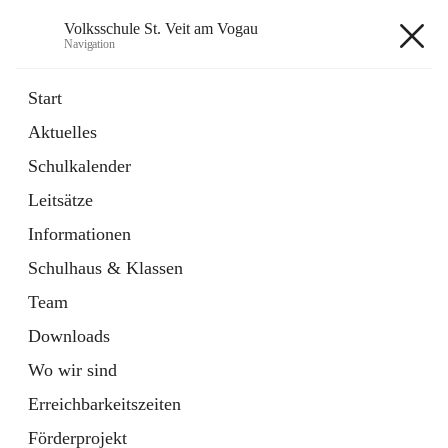
Volksschule St. Veit am Vogau
Navigation
Volksschule St. Veit am Vogau
Start
Aktuelles
Schulkalender
Hauptadresse
Leitsätze
Schulstraße 11, 8423 Sankt Veit in der Südsteiermark, AUT
Informationen
Auf Karte ansehen
Schulhaus & Klassen
Team
Downloads
Wo wir sind
Telefonnummer
+43 3453 2409
Erreichbarkeitszeiten
Anrufen
Förderprojekt