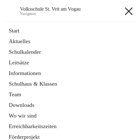
Volksschule St. Veit am Vogau
Navigation
Volksschule St. Veit am Vogau
Start
Aktuelles
Schulkalender
Hauptadresse
Leitsätze
Schulstraße 11, 8423 Sankt Veit in der Südsteiermark, AUT
Informationen
Auf Karte ansehen
Schulhaus & Klassen
Team
Downloads
Wo wir sind
Telefonnummer
+43 3453 2409
Erreichbarkeitszeiten
Anrufen
Förderprojekt