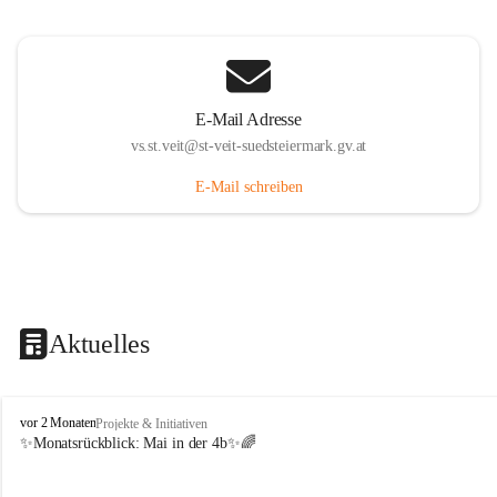
E-Mail Adresse
vs.st.veit@st-veit-suedsteiermark.gv.at
E-Mail schreiben
Aktuelles
V
vor 2 Monaten
Projekte & Initiativen
o
✨Monatsrückblick: 
Mai in der 4b
✨🌈
l
k