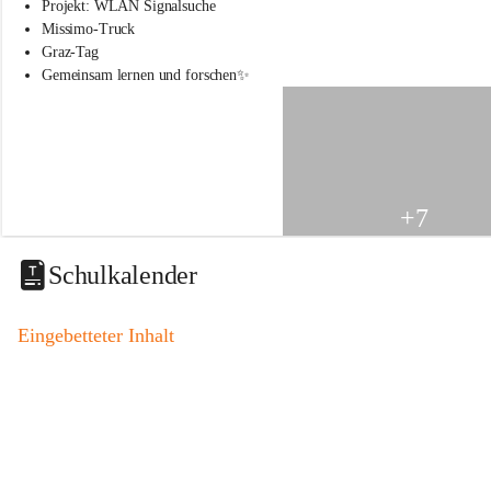
s
Projekt: WLAN Signalsuche
s
Missimo-Truck
c
Graz-Tag
h
Gemeinsam lernen und forschen✨
u
l
e
S
t
.
V
+7
e
i
t
Schulkalender
a
m
V
Eingebetteter Inhalt
o
g
a
u