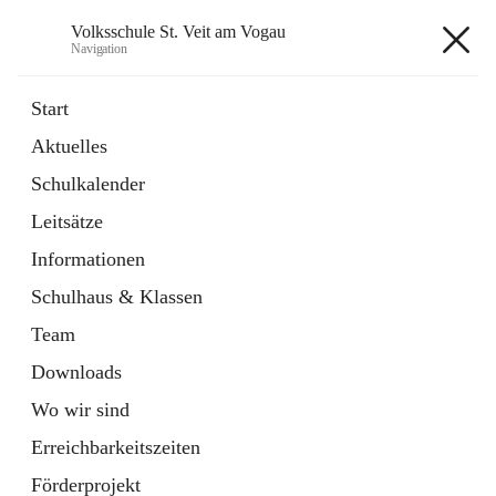
Volksschule St. Veit am Vogau
Navigation
Volksschule St. Veit am Vogau
Start
Aktuelles
Schulkalender
Hauptadresse
Leitsätze
Schulstraße 11, 8423 Sankt Veit in der Südsteiermark, AUT
Informationen
Auf Karte ansehen
Schulhaus & Klassen
Team
Downloads
Wo wir sind
Telefonnummer
+43 3453 2409
Erreichbarkeitszeiten
Anrufen
Förderprojekt