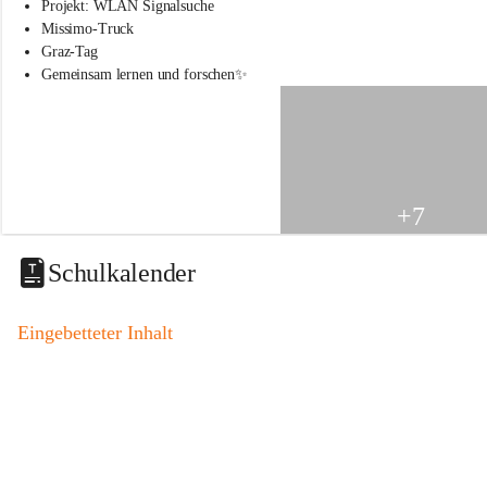
s
Projekt: WLAN Signalsuche
s
Missimo-Truck
c
Graz-Tag
h
Gemeinsam lernen und forschen✨
u
l
e
S
t
.
V
+7
e
i
t
Schulkalender
a
m
V
Eingebetteter Inhalt
o
g
a
u