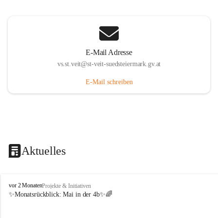
E-Mail Adresse
vs.st.veit@st-veit-suedsteiermark.gv.at
E-Mail schreiben
Aktuelles
V
vor 2 Monaten
Projekte & Initiativen
o
✨Monatsrückblick: 
Mai in der 4b
✨🌈
l
k