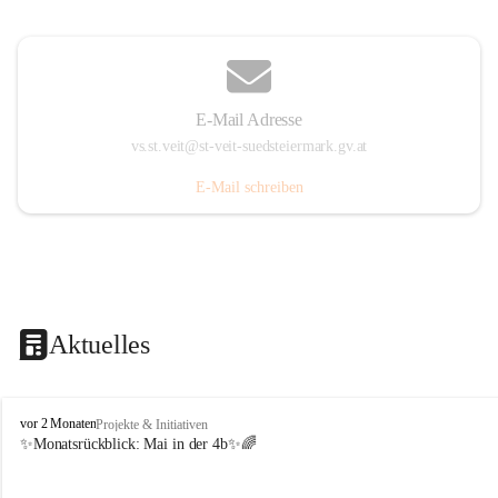
E-Mail Adresse
vs.st.veit@st-veit-suedsteiermark.gv.at
E-Mail schreiben
Aktuelles
V
vor 2 Monaten
Projekte & Initiativen
o
✨Monatsrückblick: 
Mai in der 4b
✨🌈
l
k