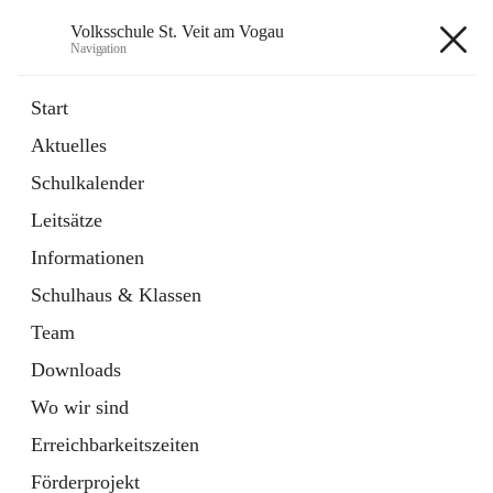
Volksschule St. Veit am Vogau
Navigation
Volksschule St. Veit am Vogau
Start
Aktuelles
Schulkalender
Hauptadresse
Leitsätze
Schulstraße 11, 8423 Sankt Veit in der Südsteiermark, AUT
Informationen
Auf Karte ansehen
Schulhaus & Klassen
Team
Downloads
Wo wir sind
Telefonnummer
+43 3453 2409
Erreichbarkeitszeiten
Anrufen
Förderprojekt