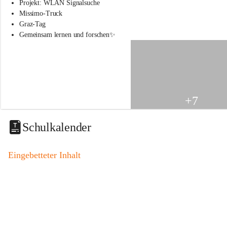
s
Projekt: WLAN Signalsuche
s
Missimo-Truck
c
Graz-Tag
h
Gemeinsam lernen und forschen✨
u
l
e
S
t
.
V
+7
e
i
t
Schulkalender
a
m
V
Eingebetteter Inhalt
o
g
a
u