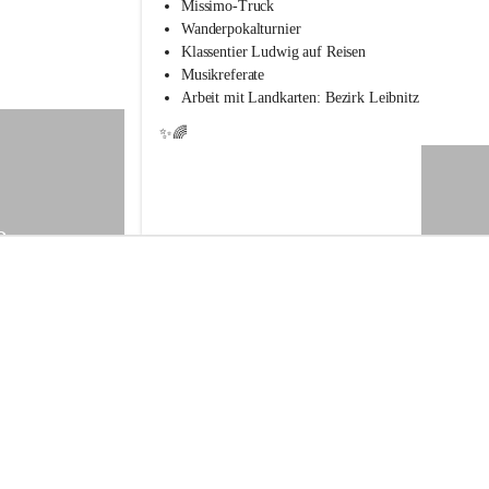
s
Missimo-Truck
s
Wanderpokalturnier
c
Klassentier Ludwig auf Reisen
h
Musikreferate
u
Arbeit mit Landkarten: Bezirk Leibnitz
l
e
✨🌈
S
t
.
V
e
9
i
t
a
m
V
o
g
a
u