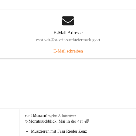
E-Mail Adresse
vs.st.veit@st-veit-suedsteiermark.gv.at
E-Mail schreiben
V
vor 2 Monaten
Projekte & Initiativen
o
✨Monatsrückblick: 
Mai in der 4a
✨🌈
l
Musizieren mit Frau Rieder Zenz
k