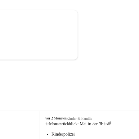
V
vor 2 Monaten
Kinder & Familie
o
✨Monatsrückblick: 
Mai in der 3b
✨🌈
l
Kinderpolizei
k