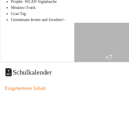
s
Projekt: WLAN Signalsuche
s
Missimo-Truck
c
Graz-Tag
h
Gemeinsam lernen und forschen✨
u
l
e
S
t
.
V
+7
e
i
t
Schulkalender
a
m
V
Eingebetteter Inhalt
o
g
a
u