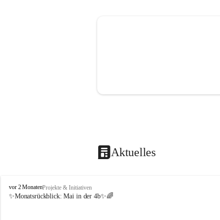
Aktuelles
V
vor 2 Monaten
Projekte & Initiativen
o
✨Monatsrückblick: 
Mai in der 4b
✨🌈
l
k