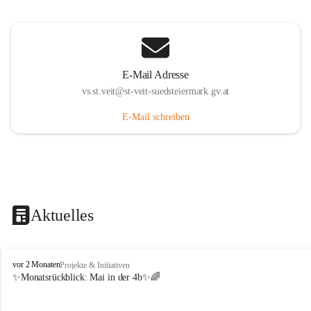
E-Mail Adresse
vs.st.veit@st-veit-suedsteiermark.gv.at
E-Mail schreiben
Aktuelles
V
vor 2 Monaten
Projekte & Initiativen
o
✨Monatsrückblick: 
Mai in der 4b
✨🌈
l
k