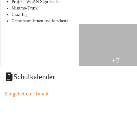
s
Projekt: WLAN Signalsuche
s
Missimo-Truck
c
Graz-Tag
h
Gemeinsam lernen und forschen✨
u
l
e
S
t
.
V
+7
e
i
t
Schulkalender
a
m
V
Eingebetteter Inhalt
o
g
a
u