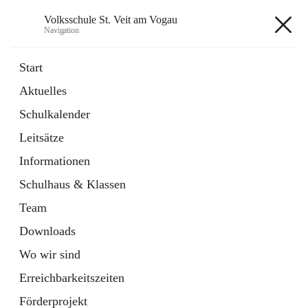
Volksschule St. Veit am Vogau
Navigation
Volksschule St. Veit am Vogau
Start
Aktuelles
Schulkalender
Hauptadresse
Leitsätze
Schulstraße 11, 8423 Sankt Veit in der Südsteiermark, AUT
Informationen
Auf Karte ansehen
Schulhaus & Klassen
Team
Downloads
Wo wir sind
Telefonnummer
+43 3453 2409
Erreichbarkeitszeiten
Anrufen
Förderprojekt