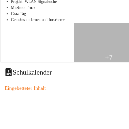
s
Projekt: WLAN Signalsuche
s
Missimo-Truck
c
Graz-Tag
h
Gemeinsam lernen und forschen✨
u
l
e
S
t
.
V
+7
e
i
t
Schulkalender
a
m
V
Eingebetteter Inhalt
o
g
a
u