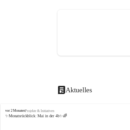
Aktuelles
V
vor 2 Monaten
Projekte & Initiativen
o
✨Monatsrückblick: 
Mai in der 4b
✨🌈
l
k