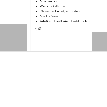
s
Missimo-Truck
s
Wanderpokalturnier
c
Klassentier Ludwig auf Reisen
h
Musikreferate
u
Arbeit mit Landkarten: Bezirk Leibnitz
l
e
✨🌈
S
t
.
V
e
9
i
t
a
m
V
o
g
a
u