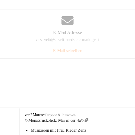
E-Mail Adresse
vs.st.veit@st-veit-suedsteiermark.gv.at
E-Mail schreiben
V
vor 2 Monaten
Projekte & Initiativen
o
✨Monatsrückblick: 
Mai in der 4a
✨🌈
l
Musizieren mit Frau Rieder Zenz
k