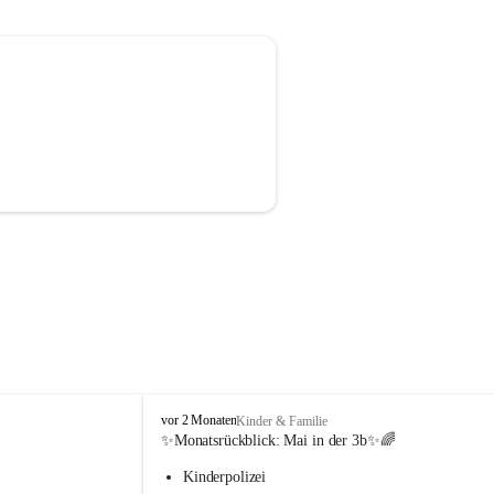
V
vor 2 Monaten
Kinder & Familie
o
✨Monatsrückblick: 
Mai in der 3b
✨🌈
l
Kinderpolizei
k