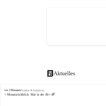
Aktuelles
V
vor 2 Monaten
Projekte & Initiativen
o
✨Monatsrückblick: 
Mai in der 4b
✨🌈
l
k