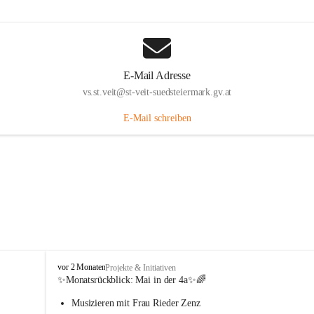
E-Mail Adresse
vs.st.veit@st-veit-suedsteiermark.gv.at
E-Mail schreiben
V
vor 2 Monaten
Projekte & Initiativen
o
✨Monatsrückblick: 
Mai in der 4a
✨🌈
l
Musizieren mit Frau Rieder Zenz
k