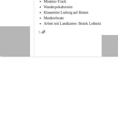
s
Missimo-Truck
s
Wanderpokalturnier
c
Klassentier Ludwig auf Reisen
h
Musikreferate
u
Arbeit mit Landkarten: Bezirk Leibnitz
l
e
✨🌈
S
t
.
V
e
9
i
t
a
m
V
o
g
a
u