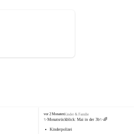
V
vor 2 Monaten
Kinder & Familie
o
✨Monatsrückblick: 
Mai in der 3b
✨🌈
l
Kinderpolizei
k