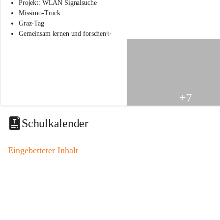
s
Projekt: WLAN Signalsuche
s
Missimo-Truck
c
Graz-Tag
h
Gemeinsam lernen und forschen✨
u
l
e
S
t
.
V
+7
e
i
t
Schulkalender
a
m
V
Eingebetteter Inhalt
o
g
a
u