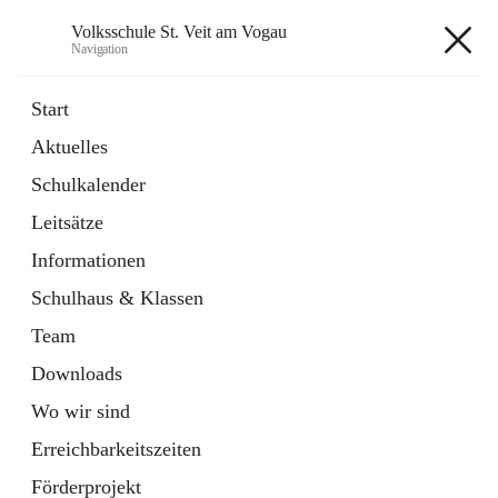
Volksschule St. Veit am Vogau
Navigation
Volksschule St. Veit am Vogau
Start
Aktuelles
Schulkalender
Hauptadresse
Leitsätze
Schulstraße 11, 8423 Sankt Veit in der Südsteiermark, AUT
Informationen
Auf Karte ansehen
Schulhaus & Klassen
Team
Downloads
Wo wir sind
Telefonnummer
+43 3453 2409
Erreichbarkeitszeiten
Anrufen
Förderprojekt