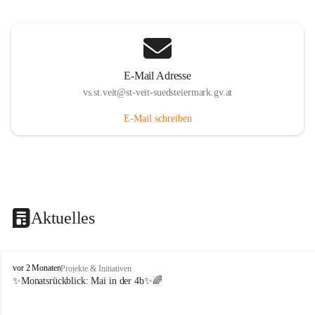
E-Mail Adresse
vs.st.veit@st-veit-suedsteiermark.gv.at
E-Mail schreiben
Aktuelles
V
vor 2 Monaten
Projekte & Initiativen
o
✨Monatsrückblick: 
Mai in der 4b
✨🌈
l
k