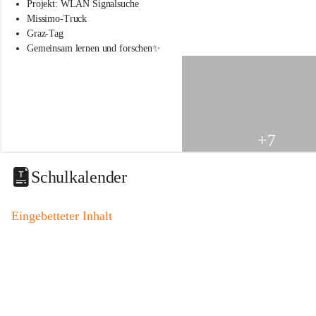
s
Projekt: WLAN Signalsuche
s
Missimo-Truck
c
Graz-Tag
h
Gemeinsam lernen und forschen✨
u
l
e
S
t
.
V
+7
e
i
t
Schulkalender
a
m
V
Eingebetteter Inhalt
o
g
a
u