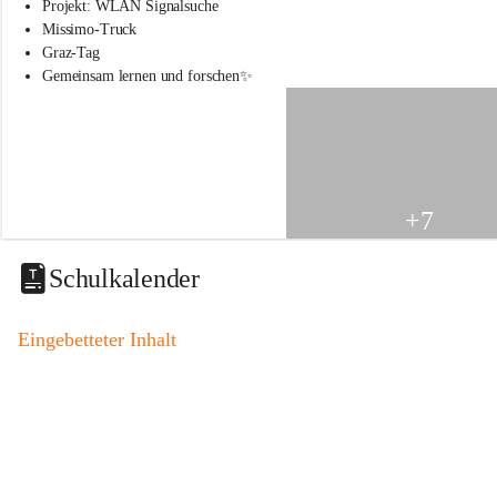
s
Projekt: WLAN Signalsuche
s
Missimo-Truck
c
Graz-Tag
h
Gemeinsam lernen und forschen✨
u
l
e
S
t
.
V
+7
e
i
t
Schulkalender
a
m
V
Eingebetteter Inhalt
o
g
a
u