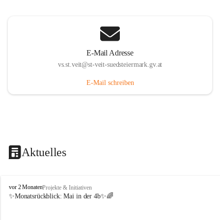
E-Mail Adresse
vs.st.veit@st-veit-suedsteiermark.gv.at
E-Mail schreiben
Aktuelles
V
vor 2 Monaten
Projekte & Initiativen
o
✨Monatsrückblick: 
Mai in der 4b
✨🌈
l
k