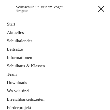
Volksschule St. Veit am Vogau
Navigation
Volksschule St. Veit am Vogau
Start
Aktuelles
Schulkalender
Hauptadresse
Leitsätze
Schulstraße 11, 8423 Sankt Veit in der Südsteiermark, AUT
Informationen
Auf Karte ansehen
Schulhaus & Klassen
Team
Downloads
Wo wir sind
Telefonnummer
+43 3453 2409
Erreichbarkeitszeiten
Anrufen
Förderprojekt