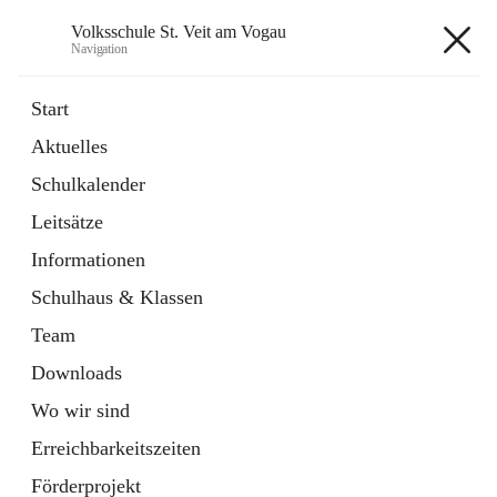
Volksschule St. Veit am Vogau
Navigation
Volksschule St. Veit am Vogau
Start
Aktuelles
Schulkalender
Hauptadresse
Leitsätze
Schulstraße 11, 8423 Sankt Veit in der Südsteiermark, AUT
Informationen
Auf Karte ansehen
Schulhaus & Klassen
Team
Downloads
Wo wir sind
Telefonnummer
+43 3453 2409
Erreichbarkeitszeiten
Anrufen
Förderprojekt