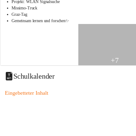
s
Projekt: WLAN Signalsuche
s
Missimo-Truck
c
Graz-Tag
h
Gemeinsam lernen und forschen✨
u
l
e
S
t
.
V
+7
e
i
t
Schulkalender
a
m
V
Eingebetteter Inhalt
o
g
a
u