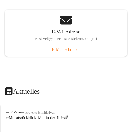
E-Mail Adresse
vs.st.veit@st-veit-suedsteiermark.gv.at
E-Mail schreiben
Aktuelles
V
vor 2 Monaten
Projekte & Initiativen
o
✨Monatsrückblick: 
Mai in der 4b
✨🌈
l
k