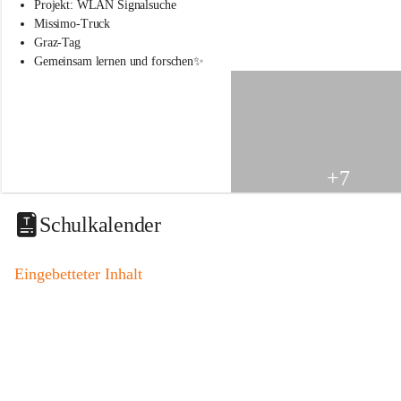
s
Projekt: WLAN Signalsuche
s
Missimo-Truck
c
Graz-Tag
h
Gemeinsam lernen und forschen✨
u
l
e
S
t
.
V
+7
e
i
t
Schulkalender
a
m
V
Eingebetteter Inhalt
o
g
a
u