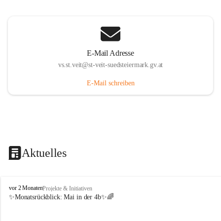
E-Mail Adresse
vs.st.veit@st-veit-suedsteiermark.gv.at
E-Mail schreiben
Aktuelles
V
vor 2 Monaten
Projekte & Initiativen
o
✨Monatsrückblick: 
Mai in der 4b
✨🌈
l
k