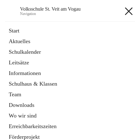
Volksschule St. Veit am Vogau
Navigation
Volksschule St. Veit am Vogau
Start
Aktuelles
Schulkalender
Hauptadresse
Leitsätze
Schulstraße 11, 8423 Sankt Veit in der Südsteiermark, AUT
Informationen
Auf Karte ansehen
Schulhaus & Klassen
Team
Downloads
Wo wir sind
Telefonnummer
+43 3453 2409
Erreichbarkeitszeiten
Anrufen
Förderprojekt