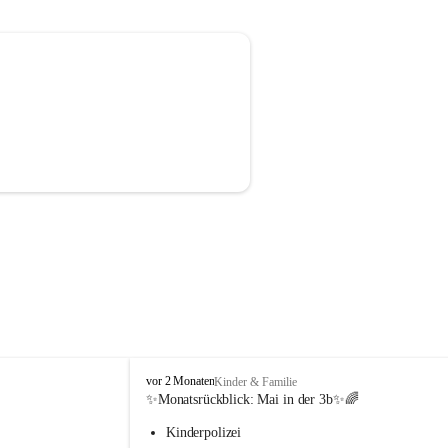
V
vor 2 Monaten
Kinder & Familie
o
✨Monatsrückblick: 
Mai in der 3b
✨🌈
l
Kinderpolizei
k