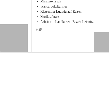
s
Missimo-Truck
s
Wanderpokalturnier
c
Klassentier Ludwig auf Reisen
h
Musikreferate
u
Arbeit mit Landkarten: Bezirk Leibnitz
l
e
✨🌈
S
t
.
V
e
9
i
t
a
m
V
o
g
a
u