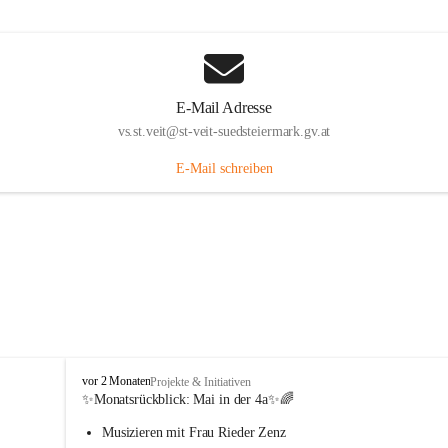
E-Mail Adresse
vs.st.veit@st-veit-suedsteiermark.gv.at
E-Mail schreiben
V
vor 2 Monaten
Projekte & Initiativen
o
✨Monatsrückblick: 
Mai in der 4a
✨🌈
l
Musizieren mit Frau Rieder Zenz
k