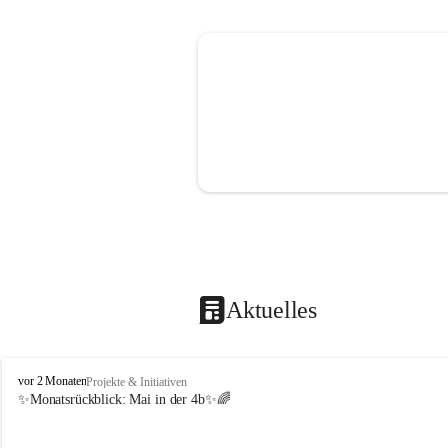
Aktuelles
V
vor 2 Monaten
Projekte & Initiativen
o
✨Monatsrückblick: 
Mai in der 4b
✨🌈
l
k