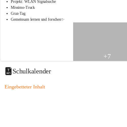
s
Projekt: WLAN Signalsuche
s
Missimo-Truck
c
Graz-Tag
h
Gemeinsam lernen und forschen✨
u
l
e
S
t
.
V
+7
e
i
t
Schulkalender
a
m
V
Eingebetteter Inhalt
o
g
a
u