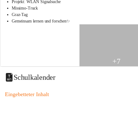
s
Projekt: WLAN Signalsuche
s
Missimo-Truck
c
Graz-Tag
h
Gemeinsam lernen und forschen✨
u
l
e
S
t
.
V
+7
e
i
t
Schulkalender
a
m
V
Eingebetteter Inhalt
o
g
a
u