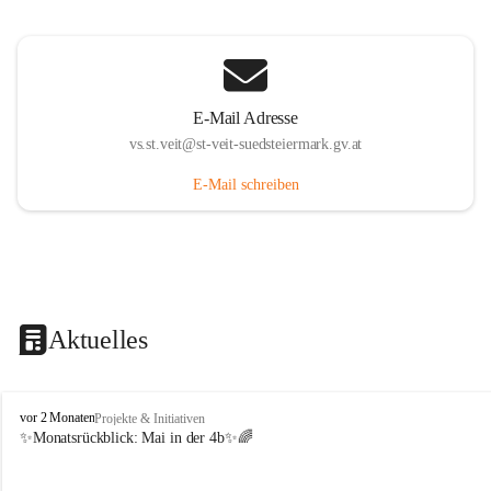
E-Mail Adresse
vs.st.veit@st-veit-suedsteiermark.gv.at
E-Mail schreiben
Aktuelles
V
vor 2 Monaten
Projekte & Initiativen
o
✨Monatsrückblick: 
Mai in der 4b
✨🌈
l
k