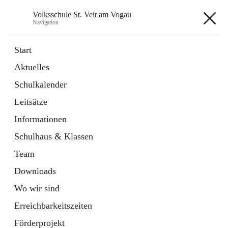
Volksschule St. Veit am Vogau
Navigation
Volksschule St. Veit am Vogau
Start
Aktuelles
Schulkalender
Hauptadresse
Leitsätze
Schulstraße 11, 8423 Sankt Veit in der Südsteiermark, AUT
Informationen
Auf Karte ansehen
Schulhaus & Klassen
Team
Downloads
Wo wir sind
Telefonnummer
+43 3453 2409
Erreichbarkeitszeiten
Anrufen
Förderprojekt