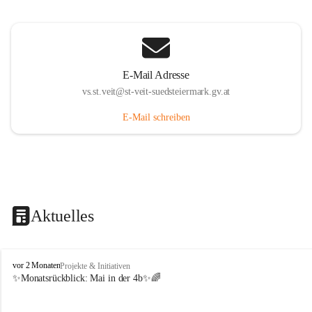
E-Mail Adresse
vs.st.veit@st-veit-suedsteiermark.gv.at
E-Mail schreiben
Aktuelles
V
vor 2 Monaten
Projekte & Initiativen
o
✨Monatsrückblick: 
Mai in der 4b
✨🌈
l
k