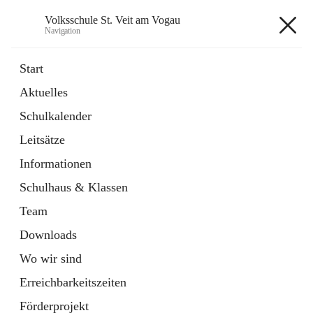
Volksschule St. Veit am Vogau
Navigation
Volksschule St. Veit am Vogau
Start
Aktuelles
Schulkalender
Hauptadresse
Leitsätze
Schulstraße 11, 8423 Sankt Veit in der Südsteiermark, AUT
Informationen
Auf Karte ansehen
Schulhaus & Klassen
Team
Downloads
Wo wir sind
Telefonnummer
+43 3453 2409
Erreichbarkeitszeiten
Anrufen
Förderprojekt