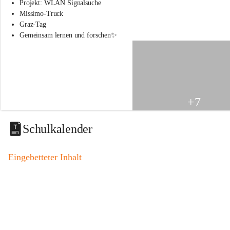
s
Projekt: WLAN Signalsuche
s
Missimo-Truck
c
Graz-Tag
h
Gemeinsam lernen und forschen✨
u
l
e
S
t
.
V
+7
e
i
t
Schulkalender
a
m
V
Eingebetteter Inhalt
o
g
a
u