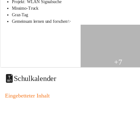
s
Projekt: WLAN Signalsuche
s
Missimo-Truck
c
Graz-Tag
h
Gemeinsam lernen und forschen✨
u
l
e
S
t
.
V
+7
e
i
t
Schulkalender
a
m
V
Eingebetteter Inhalt
o
g
a
u