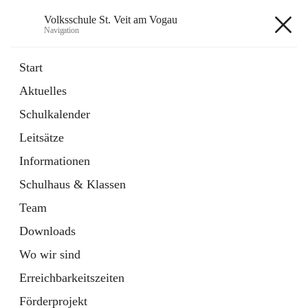
Volksschule St. Veit am Vogau
Navigation
Volksschule St. Veit am Vogau
Start
Aktuelles
Schulkalender
Hauptadresse
Leitsätze
Schulstraße 11, 8423 Sankt Veit in der Südsteiermark, AUT
Informationen
Auf Karte ansehen
Schulhaus & Klassen
Team
Downloads
Wo wir sind
Telefonnummer
+43 3453 2409
Erreichbarkeitszeiten
Anrufen
Förderprojekt