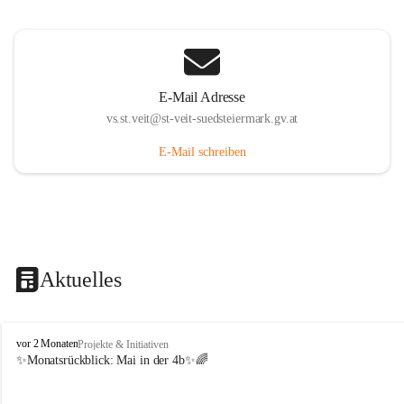
E-Mail Adresse
vs.st.veit@st-veit-suedsteiermark.gv.at
E-Mail schreiben
Aktuelles
V
vor 2 Monaten
Projekte & Initiativen
o
✨Monatsrückblick: 
Mai in der 4b
✨🌈
l
k