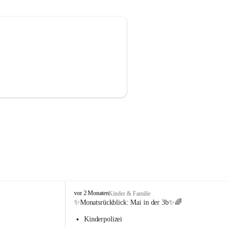
V
vor 2 Monaten
Kinder & Familie
o
✨Monatsrückblick: 
Mai in der 3b
✨🌈
l
Kinderpolizei
k