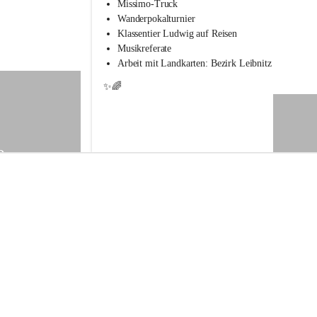
s
Missimo-Truck
s
Wanderpokalturnier
c
Klassentier Ludwig auf Reisen
h
Musikreferate
u
Arbeit mit Landkarten: Bezirk Leibnitz
l
e
✨🌈
S
t
.
V
e
9
i
t
a
m
V
o
g
a
u