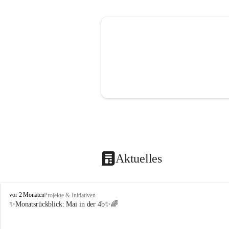
Aktuelles
V
vor 2 Monaten
Projekte & Initiativen
o
✨Monatsrückblick: 
Mai in der 4b
✨🌈
l
k