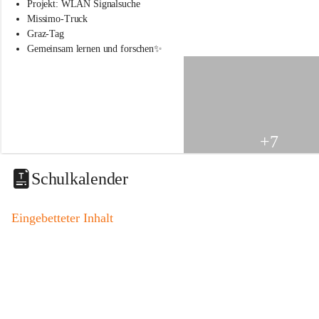
s
Projekt: WLAN Signalsuche
s
Missimo-Truck
c
Graz-Tag
h
Gemeinsam lernen und forschen✨
u
l
e
S
t
.
V
+7
e
i
t
Schulkalender
a
m
V
Eingebetteter Inhalt
o
g
a
u