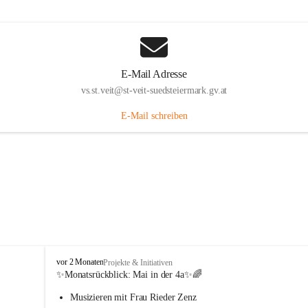
E-Mail Adresse
vs.st.veit@st-veit-suedsteiermark.gv.at
E-Mail schreiben
V
vor 2 Monaten
Projekte & Initiativen
o
✨Monatsrückblick: 
Mai in der 4a
✨🌈
l
Musizieren mit Frau Rieder Zenz
k