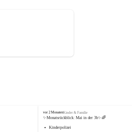
V
vor 2 Monaten
Kinder & Familie
o
✨Monatsrückblick: 
Mai in der 3b
✨🌈
l
Kinderpolizei
k