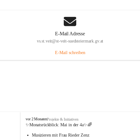
E-Mail Adresse
vs.st.veit@st-veit-suedsteiermark.gv.at
E-Mail schreiben
V
vor 2 Monaten
Projekte & Initiativen
o
✨Monatsrückblick: 
Mai in der 4a
✨🌈
l
Musizieren mit Frau Rieder Zenz
k