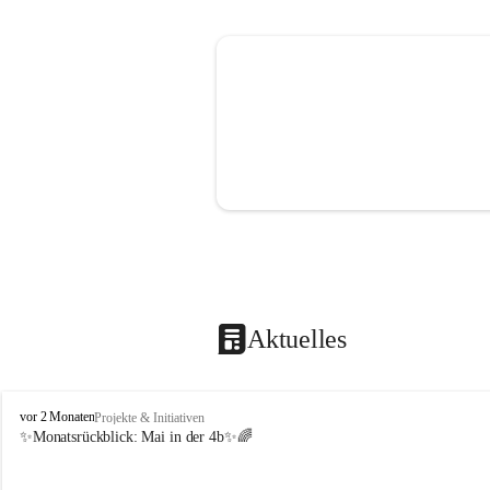
Aktuelles
V
vor 2 Monaten
Projekte & Initiativen
o
✨Monatsrückblick: 
Mai in der 4b
✨🌈
l
k