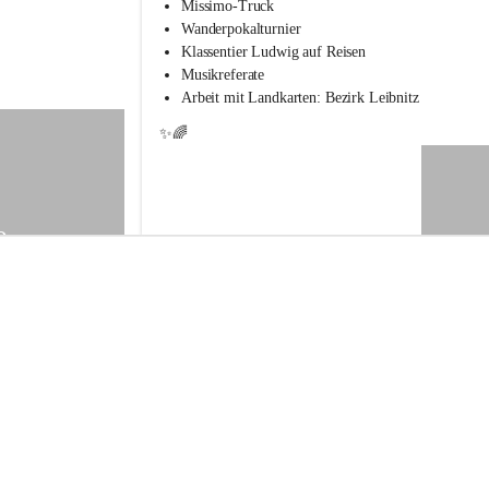
s
Missimo-Truck
s
Wanderpokalturnier
c
Klassentier Ludwig auf Reisen
h
Musikreferate
u
Arbeit mit Landkarten: Bezirk Leibnitz
l
e
✨🌈
S
t
.
V
e
9
i
t
a
m
V
o
g
a
u