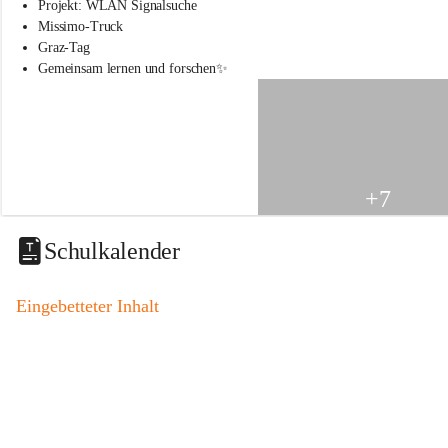
s
Projekt: WLAN Signalsuche
s
Missimo-Truck
c
Graz-Tag
h
Gemeinsam lernen und forschen✨
u
l
e
S
t
.
V
+7
e
i
t
Schulkalender
a
m
V
Eingebetteter Inhalt
o
g
a
u