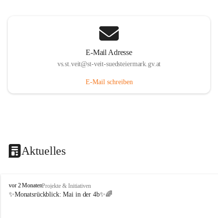
E-Mail Adresse
vs.st.veit@st-veit-suedsteiermark.gv.at
E-Mail schreiben
Aktuelles
V
vor 2 Monaten
Projekte & Initiativen
o
✨Monatsrückblick: 
Mai in der 4b
✨🌈
l
k