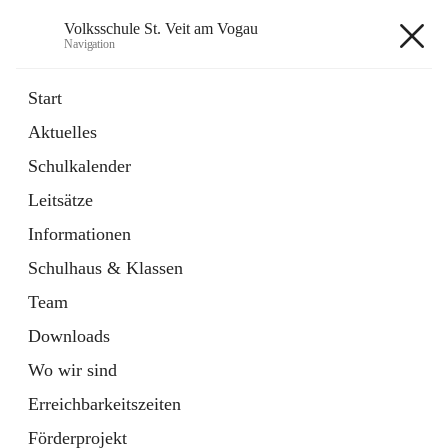
Volksschule St. Veit am Vogau
Navigation
Volksschule St. Veit am Vogau
Start
Aktuelles
Schulkalender
Hauptadresse
Leitsätze
Schulstraße 11, 8423 Sankt Veit in der Südsteiermark, AUT
Informationen
Auf Karte ansehen
Schulhaus & Klassen
Team
Downloads
Wo wir sind
Telefonnummer
+43 3453 2409
Erreichbarkeitszeiten
Anrufen
Förderprojekt