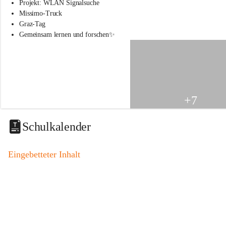
s
Projekt: WLAN Signalsuche
s
Missimo-Truck
c
Graz-Tag
h
Gemeinsam lernen und forschen✨
u
l
e
S
t
.
V
+7
e
i
t
Schulkalender
a
m
V
Eingebetteter Inhalt
o
g
a
u