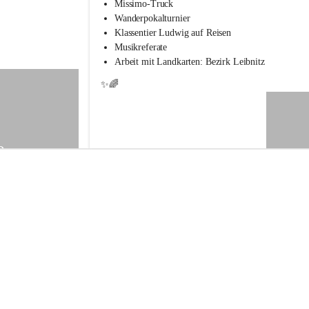
s
Missimo-Truck
s
Wanderpokalturnier
c
Klassentier Ludwig auf Reisen
h
Musikreferate
u
Arbeit mit Landkarten: Bezirk Leibnitz
l
e
✨🌈
S
t
.
V
e
9
i
t
a
m
V
o
g
a
u