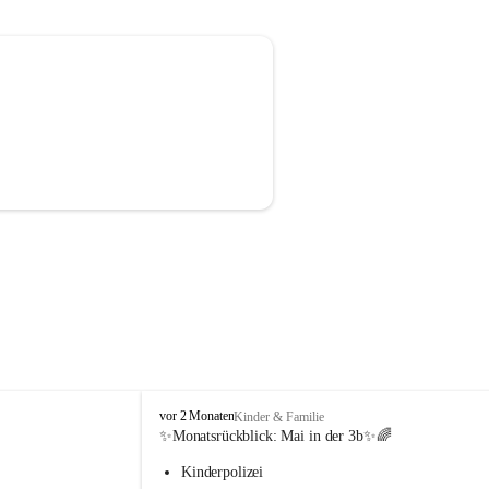
V
vor 2 Monaten
Kinder & Familie
o
✨Monatsrückblick: 
Mai in der 3b
✨🌈
l
Kinderpolizei
k