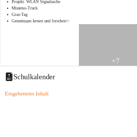
s
Projekt: WLAN Signalsuche
s
Missimo-Truck
c
Graz-Tag
h
Gemeinsam lernen und forschen✨
u
l
e
S
t
.
V
+7
e
i
t
Schulkalender
a
m
V
Eingebetteter Inhalt
o
g
a
u