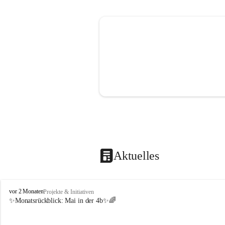
Aktuelles
V
vor 2 Monaten
Projekte & Initiativen
o
✨Monatsrückblick: 
Mai in der 4b
✨🌈
l
k