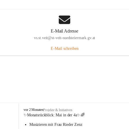
E-Mail Adresse
vs.st.veit@st-veit-suedsteiermark.gv.at
E-Mail schreiben
V
vor 2 Monaten
Projekte & Initiativen
o
✨Monatsrückblick: 
Mai in der 4a
✨🌈
l
Musizieren mit Frau Rieder Zenz
k