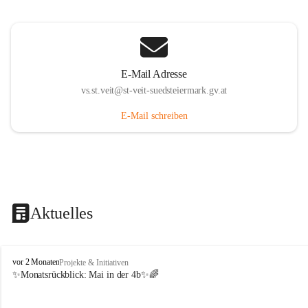
E-Mail Adresse
vs.st.veit@st-veit-suedsteiermark.gv.at
E-Mail schreiben
Aktuelles
V
vor 2 Monaten
Projekte & Initiativen
o
✨Monatsrückblick: 
Mai in der 4b
✨🌈
l
k