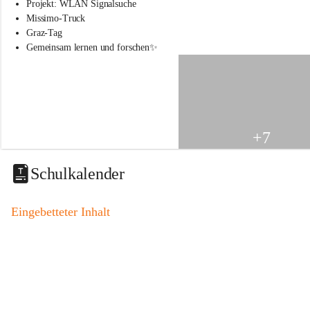
s
Projekt: WLAN Signalsuche
s
Missimo-Truck
c
Graz-Tag
h
Gemeinsam lernen und forschen✨
u
l
e
S
t
.
V
+7
e
i
t
Schulkalender
a
m
V
Eingebetteter Inhalt
o
g
a
u