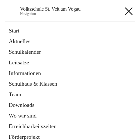
Volksschule St. Veit am Vogau
Navigation
Volksschule St. Veit am Vogau
Start
Aktuelles
Schulkalender
Hauptadresse
Leitsätze
Schulstraße 11, 8423 Sankt Veit in der Südsteiermark, AUT
Informationen
Auf Karte ansehen
Schulhaus & Klassen
Team
Downloads
Wo wir sind
Telefonnummer
+43 3453 2409
Erreichbarkeitszeiten
Anrufen
Förderprojekt