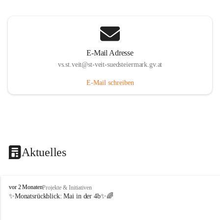
E-Mail Adresse
vs.st.veit@st-veit-suedsteiermark.gv.at
E-Mail schreiben
Aktuelles
V
vor 2 Monaten
Projekte & Initiativen
o
✨Monatsrückblick: 
Mai in der 4b
✨🌈
l
k