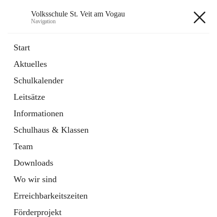
Volksschule St. Veit am Vogau
Navigation
Volksschule St. Veit am Vogau
Start
Aktuelles
Schulkalender
Hauptadresse
Leitsätze
Schulstraße 11, 8423 Sankt Veit in der Südsteiermark, AUT
Informationen
Auf Karte ansehen
Schulhaus & Klassen
Team
Downloads
Wo wir sind
Telefonnummer
+43 3453 2409
Erreichbarkeitszeiten
Anrufen
Förderprojekt