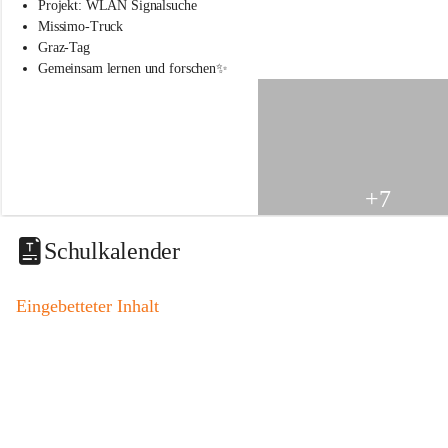
s
Projekt: WLAN Signalsuche
s
Missimo-Truck
c
Graz-Tag
h
Gemeinsam lernen und forschen✨
u
l
e
S
t
.
V
+7
e
i
t
Schulkalender
a
m
V
Eingebetteter Inhalt
o
g
a
u