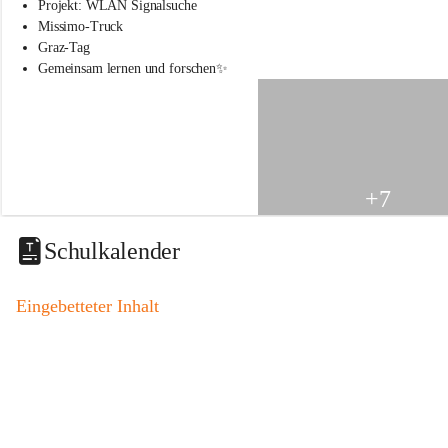
s
Projekt: WLAN Signalsuche
s
Missimo-Truck
c
Graz-Tag
h
Gemeinsam lernen und forschen✨
u
l
e
S
t
.
V
+7
e
i
t
Schulkalender
a
m
V
Eingebetteter Inhalt
o
g
a
u