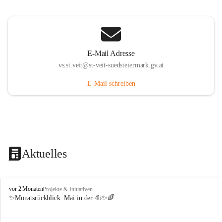
E-Mail Adresse
vs.st.veit@st-veit-suedsteiermark.gv.at
E-Mail schreiben
Aktuelles
V
vor 2 Monaten
Projekte & Initiativen
o
✨Monatsrückblick: 
Mai in der 4b
✨🌈
l
k