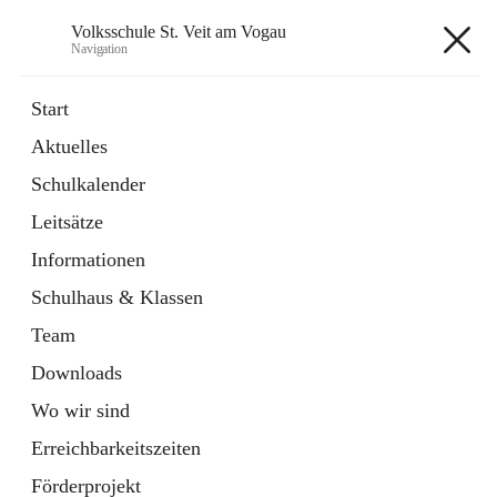
Volksschule St. Veit am Vogau
Navigation
Volksschule St. Veit am Vogau
Start
Aktuelles
Schulkalender
Hauptadresse
Leitsätze
Schulstraße 11, 8423 Sankt Veit in der Südsteiermark, AUT
Informationen
Auf Karte ansehen
Schulhaus & Klassen
Team
Downloads
Wo wir sind
Telefonnummer
+43 3453 2409
Erreichbarkeitszeiten
Anrufen
Förderprojekt