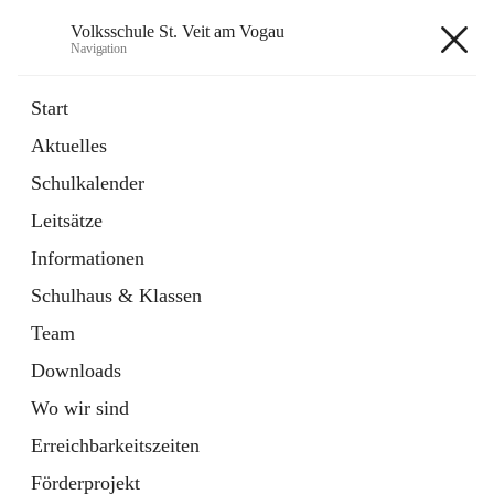
Volksschule St. Veit am Vogau
Navigation
Volksschule St. Veit am Vogau
Start
Aktuelles
Schulkalender
Hauptadresse
Leitsätze
Schulstraße 11, 8423 Sankt Veit in der Südsteiermark, AUT
Informationen
Auf Karte ansehen
Schulhaus & Klassen
Team
Downloads
Wo wir sind
Telefonnummer
+43 3453 2409
Erreichbarkeitszeiten
Anrufen
Förderprojekt