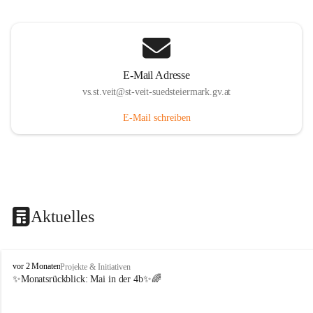
E-Mail Adresse
vs.st.veit@st-veit-suedsteiermark.gv.at
E-Mail schreiben
Aktuelles
V
vor 2 Monaten
Projekte & Initiativen
o
✨Monatsrückblick: 
Mai in der 4b
✨🌈
l
k