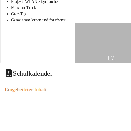
s
Projekt: WLAN Signalsuche
s
Missimo-Truck
c
Graz-Tag
h
Gemeinsam lernen und forschen✨
u
l
e
S
t
.
V
+7
e
i
t
Schulkalender
a
m
V
Eingebetteter Inhalt
o
g
a
u