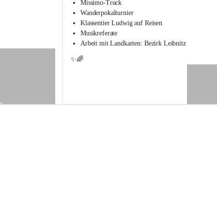
s
Missimo-Truck
s
Wanderpokalturnier
c
Klassentier Ludwig auf Reisen
h
Musikreferate
u
Arbeit mit Landkarten: Bezirk Leibnitz
l
e
✨🌈
S
t
.
V
e
9
i
t
a
m
V
o
g
a
u