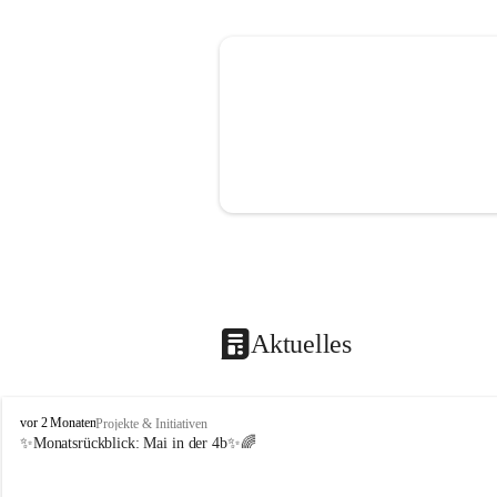
Aktuelles
V
vor 2 Monaten
Projekte & Initiativen
o
✨Monatsrückblick: 
Mai in der 4b
✨🌈
l
k