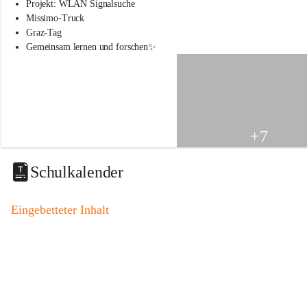
s
Projekt: WLAN Signalsuche
s
Missimo-Truck
c
Graz-Tag
h
Gemeinsam lernen und forschen✨
u
l
e
S
t
.
V
+7
e
i
t
Schulkalender
a
m
V
Eingebetteter Inhalt
o
g
a
u