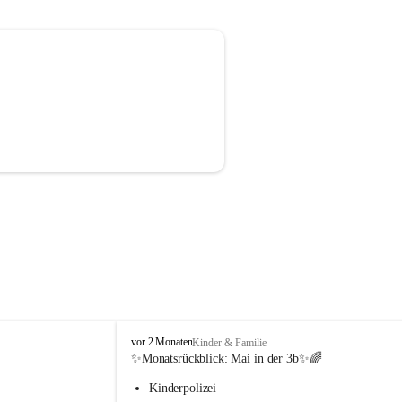
V
vor 2 Monaten
Kinder & Familie
o
✨Monatsrückblick: 
Mai in der 3b
✨🌈
l
Kinderpolizei
k