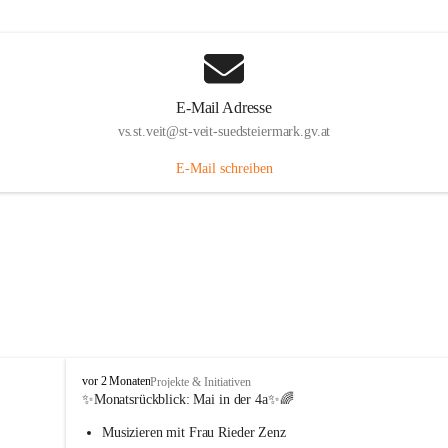
E-Mail Adresse
vs.st.veit@st-veit-suedsteiermark.gv.at
E-Mail schreiben
V
vor 2 Monaten
Projekte & Initiativen
o
✨Monatsrückblick: 
Mai in der 4a
✨🌈
l
Musizieren mit Frau Rieder Zenz
k