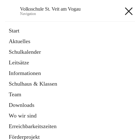
Volksschule St. Veit am Vogau
Navigation
Volksschule St. Veit am Vogau
Start
Aktuelles
Schulkalender
Hauptadresse
Leitsätze
Schulstraße 11, 8423 Sankt Veit in der Südsteiermark, AUT
Informationen
Auf Karte ansehen
Schulhaus & Klassen
Team
Downloads
Wo wir sind
Telefonnummer
+43 3453 2409
Erreichbarkeitszeiten
Anrufen
Förderprojekt