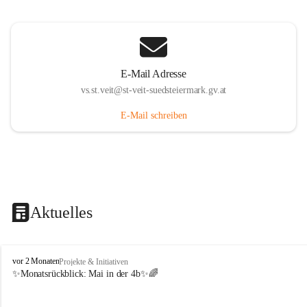
E-Mail Adresse
vs.st.veit@st-veit-suedsteiermark.gv.at
E-Mail schreiben
Aktuelles
V
vor 2 Monaten
Projekte & Initiativen
o
✨Monatsrückblick: 
Mai in der 4b
✨🌈
l
k