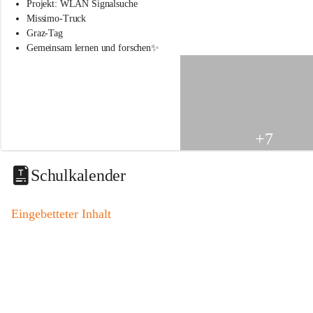
s
Projekt: WLAN Signalsuche
s
Missimo-Truck
c
Graz-Tag
h
Gemeinsam lernen und forschen✨
u
l
e
S
t
.
V
+7
e
i
t
Schulkalender
a
m
V
Eingebetteter Inhalt
o
g
a
u