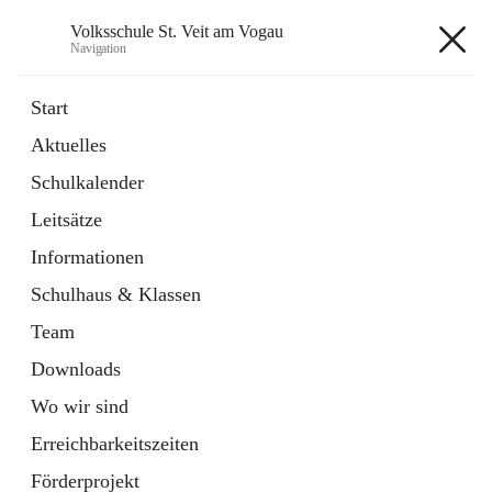
Volksschule St. Veit am Vogau
Navigation
Volksschule St. Veit am Vogau
Start
Aktuelles
Schulkalender
Hauptadresse
Leitsätze
Schulstraße 11, 8423 Sankt Veit in der Südsteiermark, AUT
Informationen
Auf Karte ansehen
Schulhaus & Klassen
Team
Downloads
Wo wir sind
Telefonnummer
+43 3453 2409
Erreichbarkeitszeiten
Anrufen
Förderprojekt