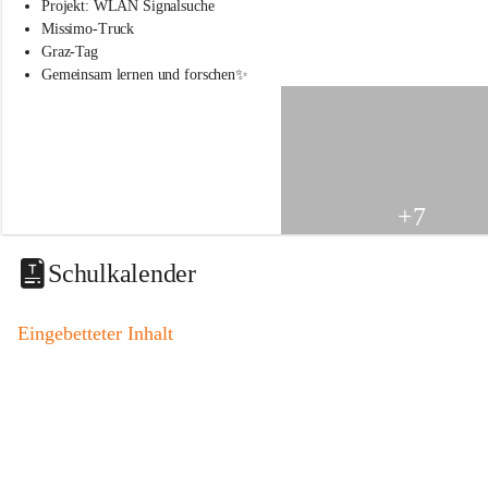
s
Projekt: WLAN Signalsuche
s
Missimo-Truck
c
Graz-Tag
h
Gemeinsam lernen und forschen✨
u
l
e
S
t
.
V
+7
e
i
t
Schulkalender
a
m
V
Eingebetteter Inhalt
o
g
a
u