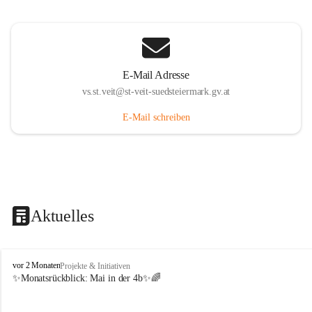
E-Mail Adresse
vs.st.veit@st-veit-suedsteiermark.gv.at
E-Mail schreiben
Aktuelles
V
vor 2 Monaten
Projekte & Initiativen
o
✨Monatsrückblick: 
Mai in der 4b
✨🌈
l
k