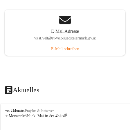
E-Mail Adresse
vs.st.veit@st-veit-suedsteiermark.gv.at
E-Mail schreiben
Aktuelles
V
vor 2 Monaten
Projekte & Initiativen
o
✨Monatsrückblick: 
Mai in der 4b
✨🌈
l
k