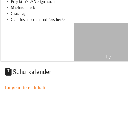
s
Projekt: WLAN Signalsuche
s
Missimo-Truck
c
Graz-Tag
h
Gemeinsam lernen und forschen✨
u
l
e
S
t
.
V
+7
e
i
t
Schulkalender
a
m
V
Eingebetteter Inhalt
o
g
a
u