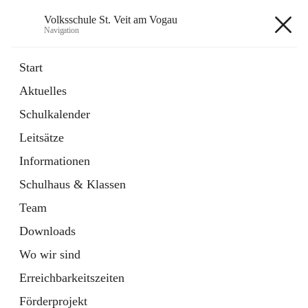
Volksschule St. Veit am Vogau
Navigation
Volksschule St. Veit am Vogau
Start
Aktuelles
Schulkalender
Hauptadresse
Leitsätze
Schulstraße 11, 8423 Sankt Veit in der Südsteiermark, AUT
Informationen
Auf Karte ansehen
Schulhaus & Klassen
Team
Downloads
Wo wir sind
Telefonnummer
+43 3453 2409
Erreichbarkeitszeiten
Anrufen
Förderprojekt