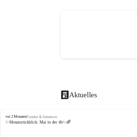
Aktuelles
V
vor 2 Monaten
Projekte & Initiativen
o
✨Monatsrückblick: 
Mai in der 4b
✨🌈
l
k