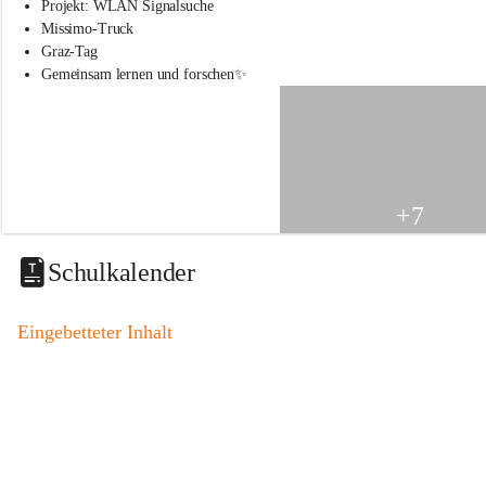
s
Projekt: WLAN Signalsuche
s
Missimo-Truck
c
Graz-Tag
h
Gemeinsam lernen und forschen✨
u
l
e
S
t
.
V
+7
e
i
t
Schulkalender
a
m
V
Eingebetteter Inhalt
o
g
a
u