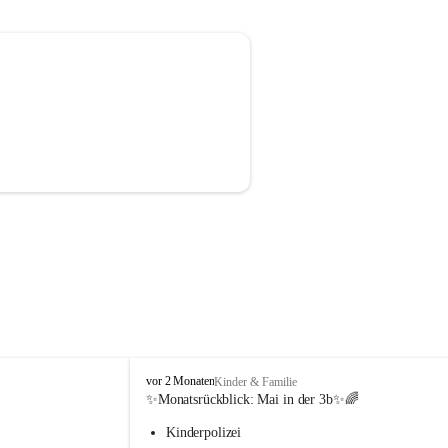
V
vor 2 Monaten
Kinder & Familie
o
✨Monatsrückblick: 
Mai in der 3b
✨🌈
l
Kinderpolizei
k