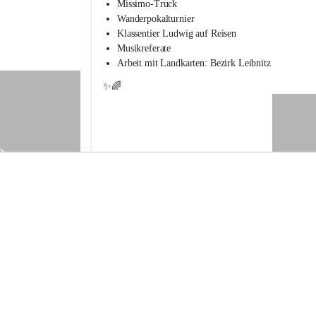
s
Missimo-Truck
s
Wanderpokalturnier
c
Klassentier Ludwig auf Reisen
h
Musikreferate
u
Arbeit mit Landkarten: Bezirk Leibnitz
l
e
✨🌈
S
t
.
V
e
9
i
t
a
m
V
o
g
a
u