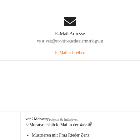
E-Mail Adresse
vs.st.veit@st-veit-suedsteiermark.gv.at
E-Mail schreiben
V
vor 2 Monaten
Projekte & Initiativen
o
✨Monatsrückblick: 
Mai in der 4a
✨🌈
l
Musizieren mit Frau Rieder Zenz
k