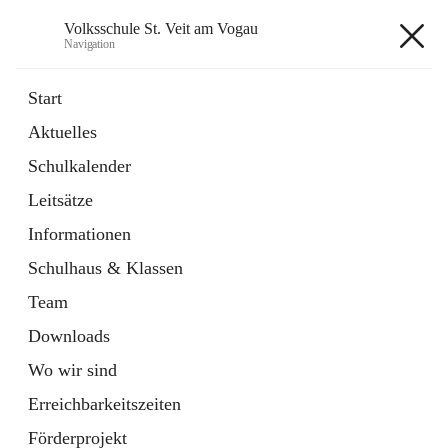
Volksschule St. Veit am Vogau
Navigation
Volksschule St. Veit am Vogau
Start
Aktuelles
Schulkalender
Hauptadresse
Leitsätze
Schulstraße 11, 8423 Sankt Veit in der Südsteiermark, AUT
Informationen
Auf Karte ansehen
Schulhaus & Klassen
Team
Downloads
Wo wir sind
Telefonnummer
+43 3453 2409
Erreichbarkeitszeiten
Anrufen
Förderprojekt