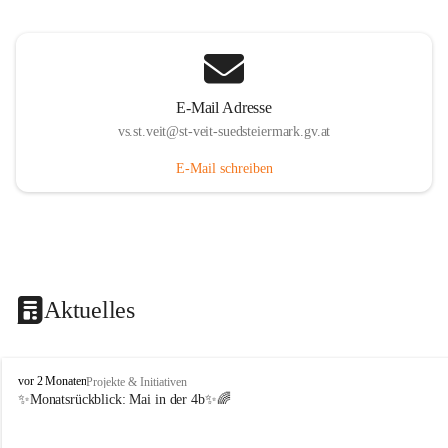
E-Mail Adresse
vs.st.veit@st-veit-suedsteiermark.gv.at
E-Mail schreiben
Aktuelles
V
vor 2 Monaten
Projekte & Initiativen
o
✨Monatsrückblick: 
Mai in der 4b
✨🌈
l
k