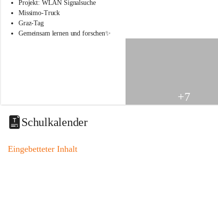
s
Projekt: WLAN Signalsuche
s
Missimo-Truck
c
Graz-Tag
h
Gemeinsam lernen und forschen✨
u
l
e
S
t
.
V
+7
e
i
t
Schulkalender
a
m
V
Eingebetteter Inhalt
o
g
a
u