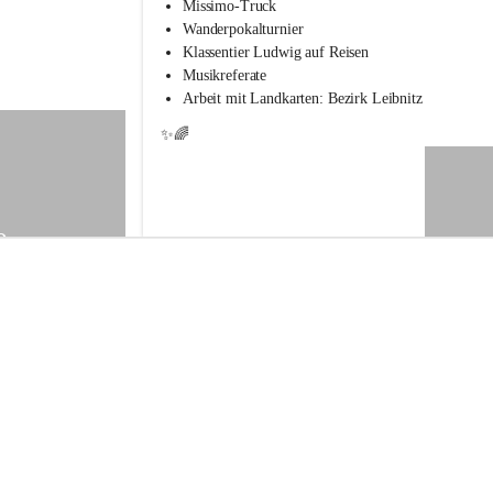
s
Missimo-Truck
s
Wanderpokalturnier
c
Klassentier Ludwig auf Reisen
h
Musikreferate
u
Arbeit mit Landkarten: Bezirk Leibnitz
l
e
✨🌈
S
t
.
V
e
9
i
t
a
m
V
o
g
a
u