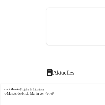
Aktuelles
V
vor 2 Monaten
Projekte & Initiativen
o
✨Monatsrückblick: 
Mai in der 4b
✨🌈
l
k