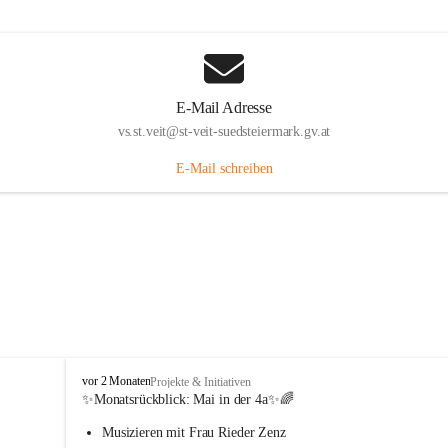
E-Mail Adresse
vs.st.veit@st-veit-suedsteiermark.gv.at
E-Mail schreiben
V
vor 2 Monaten
Projekte & Initiativen
o
✨Monatsrückblick: 
Mai in der 4a
✨🌈
l
Musizieren mit Frau Rieder Zenz
k