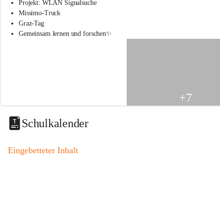
s
Projekt: WLAN Signalsuche
s
Missimo-Truck
c
Graz-Tag
h
Gemeinsam lernen und forschen✨
u
l
e
S
t
.
V
+7
e
i
t
Schulkalender
a
m
V
Eingebetteter Inhalt
o
g
a
u