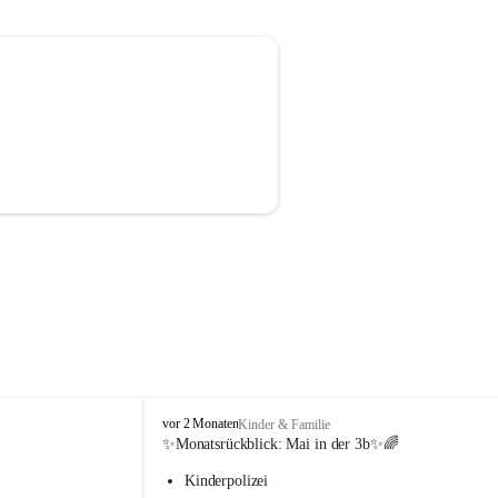
V
vor 2 Monaten
Kinder & Familie
o
✨Monatsrückblick: 
Mai in der 3b
✨🌈
l
Kinderpolizei
k