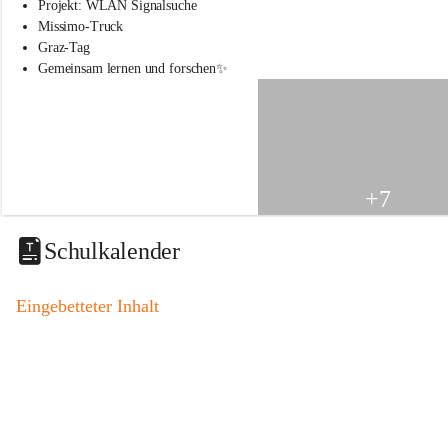
s
Projekt: WLAN Signalsuche
s
Missimo-Truck
c
Graz-Tag
h
Gemeinsam lernen und forschen✨
u
l
e
S
t
.
V
+7
e
i
t
Schulkalender
a
m
V
Eingebetteter Inhalt
o
g
a
u