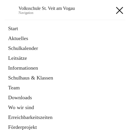
Volksschule St. Veit am Vogau
Navigation
Volksschule St. Veit am Vogau
Start
Aktuelles
Schulkalender
Hauptadresse
Leitsätze
Schulstraße 11, 8423 Sankt Veit in der Südsteiermark, AUT
Informationen
Auf Karte ansehen
Schulhaus & Klassen
Team
Downloads
Wo wir sind
Telefonnummer
+43 3453 2409
Erreichbarkeitszeiten
Anrufen
Förderprojekt