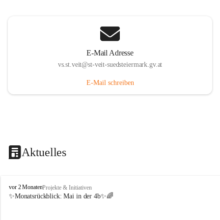
E-Mail Adresse
vs.st.veit@st-veit-suedsteiermark.gv.at
E-Mail schreiben
Aktuelles
V
vor 2 Monaten
Projekte & Initiativen
o
✨Monatsrückblick: 
Mai in der 4b
✨🌈
l
k