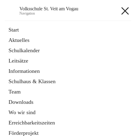
Volksschule St. Veit am Vogau
Navigation
Volksschule St. Veit am Vogau
Start
Aktuelles
Schulkalender
Hauptadresse
Leitsätze
Schulstraße 11, 8423 Sankt Veit in der Südsteiermark, AUT
Informationen
Auf Karte ansehen
Schulhaus & Klassen
Team
Downloads
Wo wir sind
Telefonnummer
+43 3453 2409
Erreichbarkeitszeiten
Anrufen
Förderprojekt