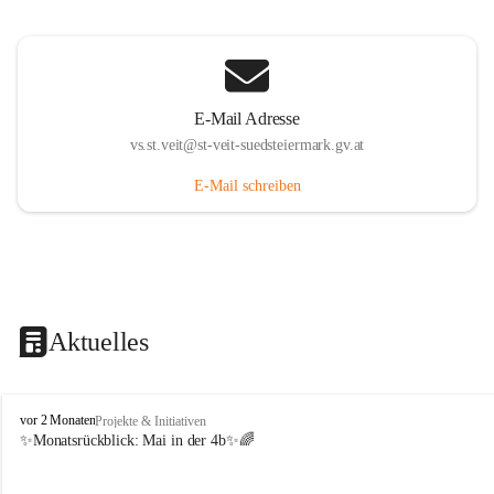
E-Mail Adresse
vs.st.veit@st-veit-suedsteiermark.gv.at
E-Mail schreiben
Aktuelles
V
vor 2 Monaten
Projekte & Initiativen
o
✨Monatsrückblick: 
Mai in der 4b
✨🌈
l
k