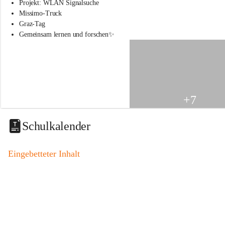
s
Projekt: WLAN Signalsuche
s
Missimo-Truck
c
Graz-Tag
h
Gemeinsam lernen und forschen✨
u
l
e
S
t
.
V
+7
e
i
t
Schulkalender
a
m
V
Eingebetteter Inhalt
o
g
a
u