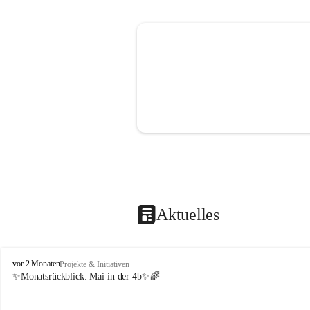
Aktuelles
V
vor 2 Monaten
Projekte & Initiativen
o
✨Monatsrückblick: 
Mai in der 4b
✨🌈
l
k