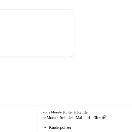
V
vor 2 Monaten
Kinder & Familie
o
✨Monatsrückblick: 
Mai in der 3b
✨🌈
l
Kinderpolizei
k