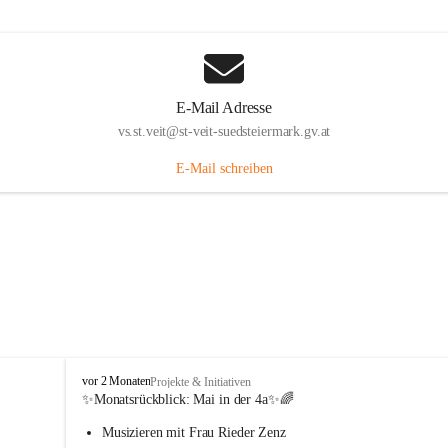
E-Mail Adresse
vs.st.veit@st-veit-suedsteiermark.gv.at
E-Mail schreiben
V
vor 2 Monaten
Projekte & Initiativen
o
✨Monatsrückblick: 
Mai in der 4a
✨🌈
l
Musizieren mit Frau Rieder Zenz
k