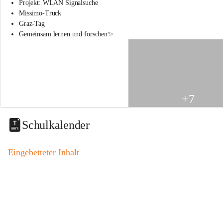
s
Projekt: WLAN Signalsuche
s
Missimo-Truck
c
Graz-Tag
h
Gemeinsam lernen und forschen✨
u
l
e
S
t
.
V
+7
e
i
t
Schulkalender
a
m
V
Eingebetteter Inhalt
o
g
a
u