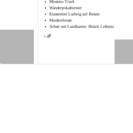
s
Missimo-Truck
s
Wanderpokalturnier
c
Klassentier Ludwig auf Reisen
h
Musikreferate
u
Arbeit mit Landkarten: Bezirk Leibnitz
l
e
✨🌈
S
t
.
V
e
9
i
t
a
m
V
o
g
a
u