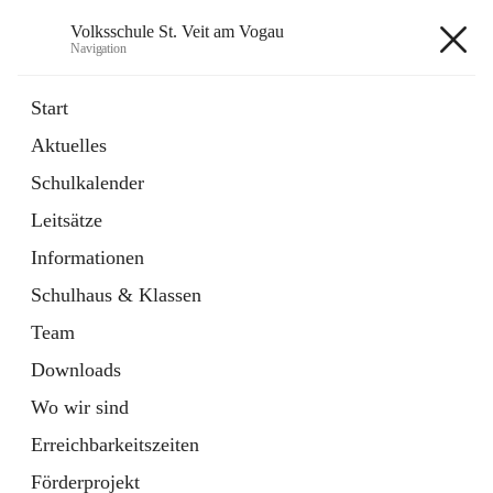
Volksschule St. Veit am Vogau
Navigation
Volksschule St. Veit am Vogau
Start
Aktuelles
Schulkalender
Hauptadresse
Leitsätze
Schulstraße 11, 8423 Sankt Veit in der Südsteiermark, AUT
Informationen
Auf Karte ansehen
Schulhaus & Klassen
Team
Downloads
Wo wir sind
Telefonnummer
+43 3453 2409
Erreichbarkeitszeiten
Anrufen
Förderprojekt