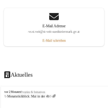
E-Mail Adresse
vs.st.veit@st-veit-suedsteiermark.gv.at
E-Mail schreiben
Aktuelles
V
vor 2 Monaten
Projekte & Initiativen
o
✨Monatsrückblick: 
Mai in der 4b
✨🌈
l
k