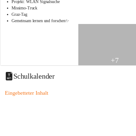
s
Projekt: WLAN Signalsuche
s
Missimo-Truck
c
Graz-Tag
h
Gemeinsam lernen und forschen✨
u
l
e
S
t
.
V
+7
e
i
t
Schulkalender
a
m
V
Eingebetteter Inhalt
o
g
a
u