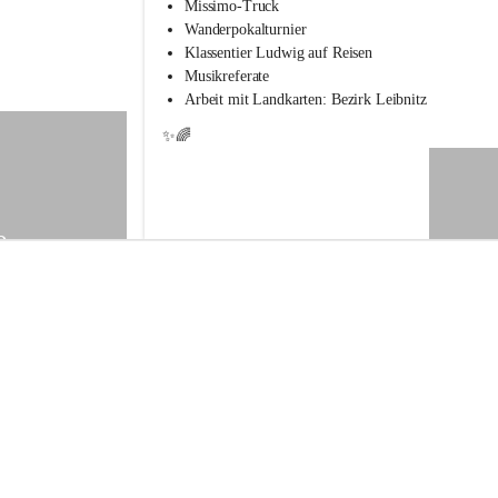
s
Missimo-Truck
s
Wanderpokalturnier
c
Klassentier Ludwig auf Reisen
h
Musikreferate
u
Arbeit mit Landkarten: Bezirk Leibnitz
l
e
✨🌈
S
t
.
V
e
9
i
t
a
m
V
o
g
a
u