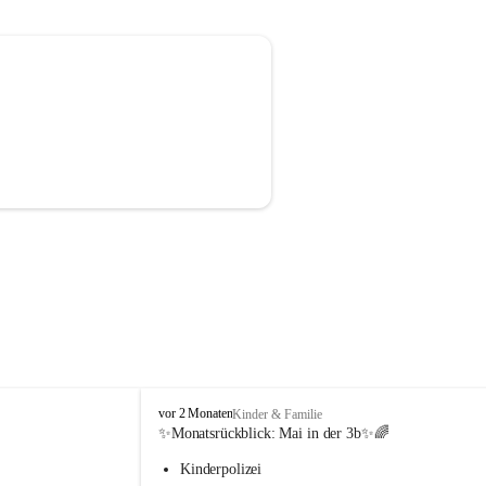
V
vor 2 Monaten
Kinder & Familie
o
✨Monatsrückblick: 
Mai in der 3b
✨🌈
l
Kinderpolizei
k