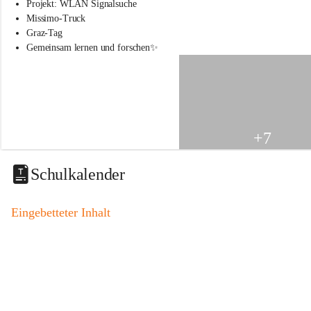
s
Projekt: WLAN Signalsuche
s
Missimo-Truck
c
Graz-Tag
h
Gemeinsam lernen und forschen✨
u
l
e
S
t
.
V
+7
e
i
t
Schulkalender
a
m
V
Eingebetteter Inhalt
o
g
a
u