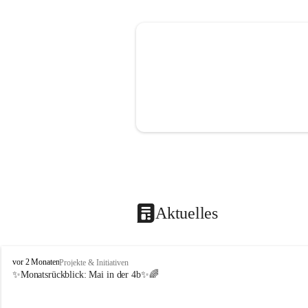
Aktuelles
V
vor 2 Monaten
Projekte & Initiativen
o
✨Monatsrückblick: 
Mai in der 4b
✨🌈
l
k