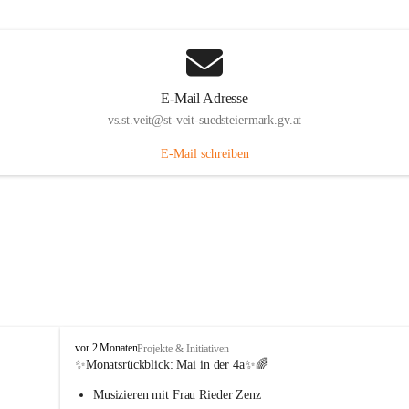
E-Mail Adresse
vs.st.veit@st-veit-suedsteiermark.gv.at
E-Mail schreiben
V
vor 2 Monaten
Projekte & Initiativen
o
✨Monatsrückblick: 
Mai in der 4a
✨🌈
l
Musizieren mit Frau Rieder Zenz
k