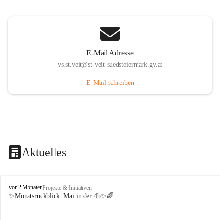
E-Mail Adresse
vs.st.veit@st-veit-suedsteiermark.gv.at
E-Mail schreiben
Aktuelles
V
vor 2 Monaten
Projekte & Initiativen
o
✨Monatsrückblick: 
Mai in der 4b
✨🌈
l
k