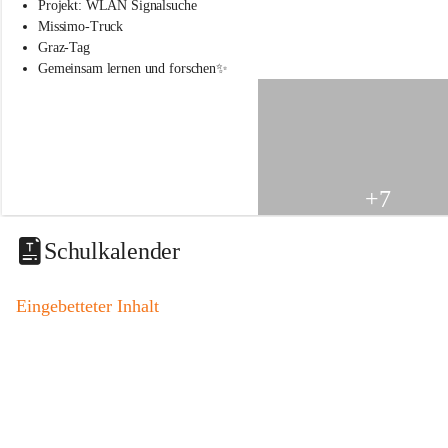
s
Projekt: WLAN Signalsuche
s
Missimo-Truck
c
Graz-Tag
h
Gemeinsam lernen und forschen✨
u
l
e
S
t
.
V
+7
e
i
t
Schulkalender
a
m
V
Eingebetteter Inhalt
o
g
a
u