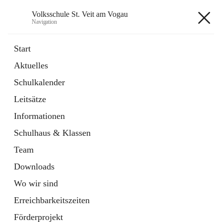
Volksschule St. Veit am Vogau
Navigation
Volksschule St. Veit am Vogau
Start
Aktuelles
Schulkalender
Hauptadresse
Leitsätze
Schulstraße 11, 8423 Sankt Veit in der Südsteiermark, AUT
Informationen
Auf Karte ansehen
Schulhaus & Klassen
Team
Downloads
Wo wir sind
Telefonnummer
+43 3453 2409
Erreichbarkeitszeiten
Anrufen
Förderprojekt