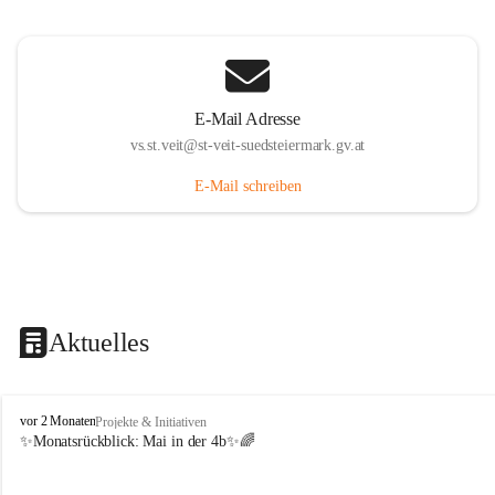
E-Mail Adresse
vs.st.veit@st-veit-suedsteiermark.gv.at
E-Mail schreiben
Aktuelles
V
vor 2 Monaten
Projekte & Initiativen
o
✨Monatsrückblick: 
Mai in der 4b
✨🌈
l
k