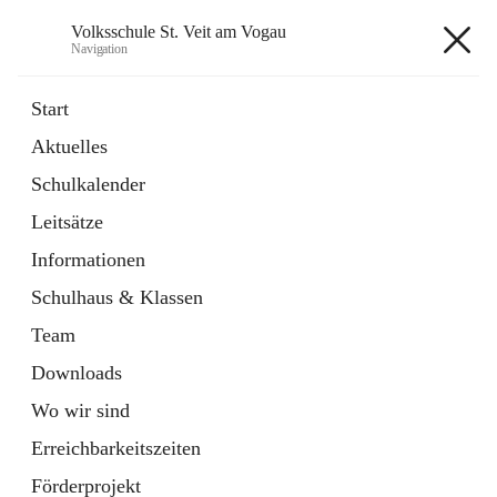
Volksschule St. Veit am Vogau
Navigation
Volksschule St. Veit am Vogau
Start
Aktuelles
Schulkalender
Hauptadresse
Leitsätze
Schulstraße 11, 8423 Sankt Veit in der Südsteiermark, AUT
Informationen
Auf Karte ansehen
Schulhaus & Klassen
Team
Downloads
Wo wir sind
Telefonnummer
+43 3453 2409
Erreichbarkeitszeiten
Anrufen
Förderprojekt