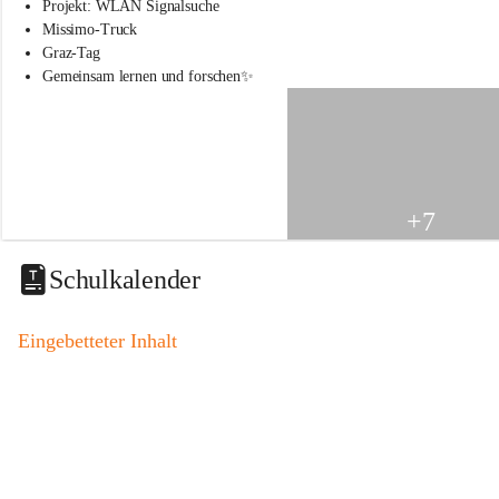
s
Projekt: WLAN Signalsuche
s
Missimo-Truck
c
Graz-Tag
h
Gemeinsam lernen und forschen✨
u
l
e
S
t
.
V
+7
e
i
t
Schulkalender
a
m
V
Eingebetteter Inhalt
o
g
a
u