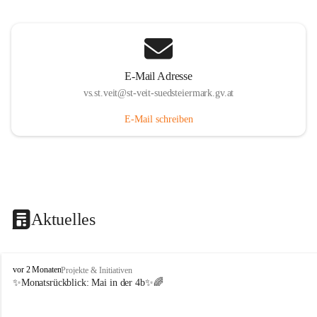
E-Mail Adresse
vs.st.veit@st-veit-suedsteiermark.gv.at
E-Mail schreiben
Aktuelles
V
vor 2 Monaten
Projekte & Initiativen
o
✨Monatsrückblick: 
Mai in der 4b
✨🌈
l
k