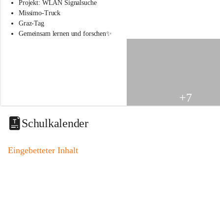
s
Projekt: WLAN Signalsuche
s
Missimo-Truck
c
Graz-Tag
h
Gemeinsam lernen und forschen✨
u
l
e
S
t
.
V
+7
e
i
t
Schulkalender
a
m
V
Eingebetteter Inhalt
o
g
a
u