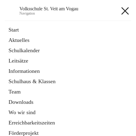
Volksschule St. Veit am Vogau
Navigation
Volksschule St. Veit am Vogau
Start
Aktuelles
Schulkalender
Hauptadresse
Leitsätze
Schulstraße 11, 8423 Sankt Veit in der Südsteiermark, AUT
Informationen
Auf Karte ansehen
Schulhaus & Klassen
Team
Downloads
Wo wir sind
Telefonnummer
+43 3453 2409
Erreichbarkeitszeiten
Anrufen
Förderprojekt