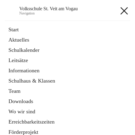
Volksschule St. Veit am Vogau
Navigation
Volksschule St. Veit am Vogau
Start
Aktuelles
Schulkalender
Hauptadresse
Leitsätze
Schulstraße 11, 8423 Sankt Veit in der Südsteiermark, AUT
Informationen
Auf Karte ansehen
Schulhaus & Klassen
Team
Downloads
Wo wir sind
Telefonnummer
+43 3453 2409
Erreichbarkeitszeiten
Anrufen
Förderprojekt