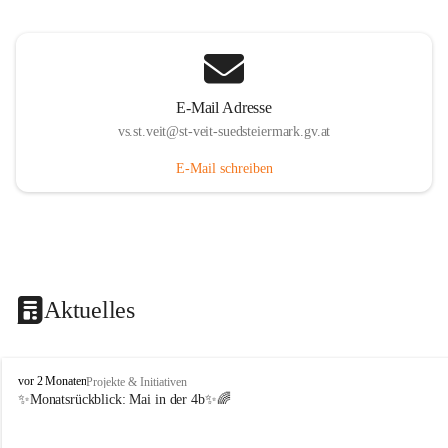
E-Mail Adresse
vs.st.veit@st-veit-suedsteiermark.gv.at
E-Mail schreiben
Aktuelles
V
vor 2 Monaten
Projekte & Initiativen
o
✨Monatsrückblick: 
Mai in der 4b
✨🌈
l
k