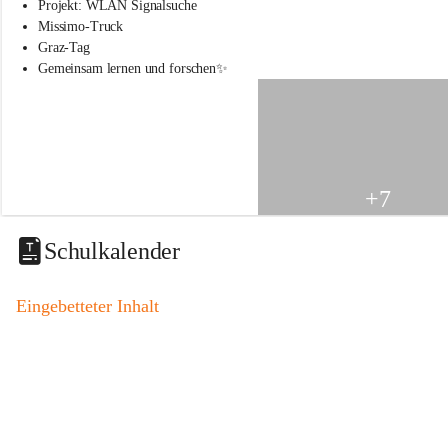
s
Projekt: WLAN Signalsuche
s
Missimo-Truck
c
Graz-Tag
h
Gemeinsam lernen und forschen✨
u
l
e
S
t
.
V
+7
e
i
t
Schulkalender
a
m
V
Eingebetteter Inhalt
o
g
a
u