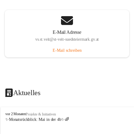
E-Mail Adresse
vs.st.veit@st-veit-suedsteiermark.gv.at
E-Mail schreiben
Aktuelles
V
vor 2 Monaten
Projekte & Initiativen
o
✨Monatsrückblick: 
Mai in der 4b
✨🌈
l
k