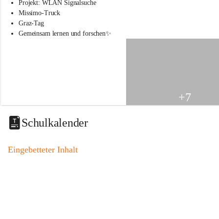
s
Projekt: WLAN Signalsuche
s
Missimo-Truck
c
Graz-Tag
h
Gemeinsam lernen und forschen✨
u
l
e
S
t
.
V
+7
e
i
t
Schulkalender
a
m
V
Eingebetteter Inhalt
o
g
a
u