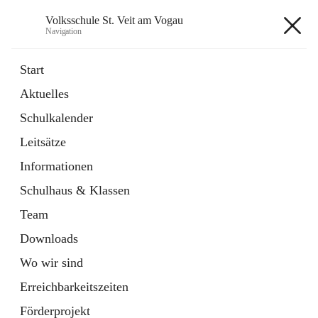
Volksschule St. Veit am Vogau
Navigation
Volksschule St. Veit am Vogau
Start
Aktuelles
Schulkalender
Hauptadresse
Leitsätze
Schulstraße 11, 8423 Sankt Veit in der Südsteiermark, AUT
Informationen
Auf Karte ansehen
Schulhaus & Klassen
Team
Downloads
Wo wir sind
Telefonnummer
+43 3453 2409
Erreichbarkeitszeiten
Anrufen
Förderprojekt