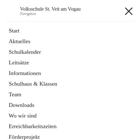
Volksschule St. Veit am Vogau
Navigation
Volksschule St. Veit am Vogau
Start
Aktuelles
Schulkalender
Hauptadresse
Leitsätze
Schulstraße 11, 8423 Sankt Veit in der Südsteiermark, AUT
Informationen
Auf Karte ansehen
Schulhaus & Klassen
Team
Downloads
Wo wir sind
Telefonnummer
+43 3453 2409
Erreichbarkeitszeiten
Anrufen
Förderprojekt