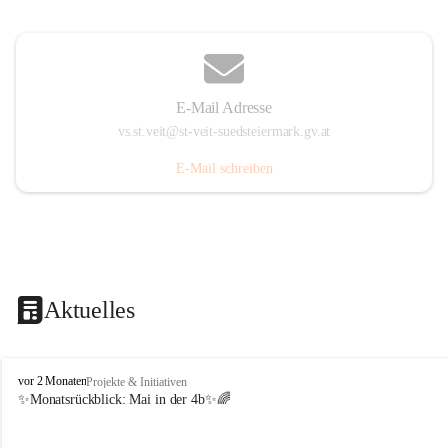
E-Mail Adresse
vs.st.veit@st-veit-suedsteiermark.gv.at
E-Mail schreiben
Aktuelles
V
vor 2 Monaten
Projekte & Initiativen
o
✨Monatsrückblick: 
Mai in der 4b
✨🌈
l
k