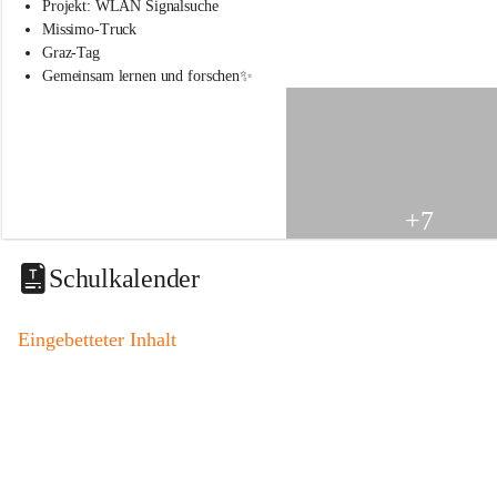
s
Projekt: WLAN Signalsuche
s
Missimo-Truck
c
Graz-Tag
h
Gemeinsam lernen und forschen✨
u
l
e
S
t
.
V
+7
e
i
t
Schulkalender
a
m
V
Eingebetteter Inhalt
o
g
a
u