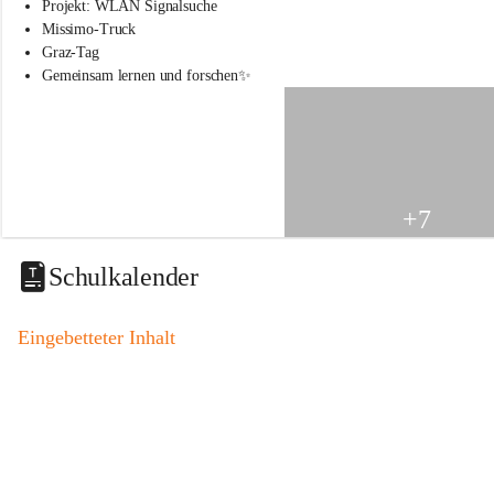
s
Projekt: WLAN Signalsuche
s
Missimo-Truck
c
Graz-Tag
h
Gemeinsam lernen und forschen✨
u
l
e
S
t
.
V
+7
e
i
t
Schulkalender
a
m
V
Eingebetteter Inhalt
o
g
a
u