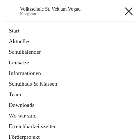
Volksschule St. Veit am Vogau
Navigation
Volksschule St. Veit am Vogau
Start
Aktuelles
Schulkalender
Hauptadresse
Leitsätze
Schulstraße 11, 8423 Sankt Veit in der Südsteiermark, AUT
Informationen
Auf Karte ansehen
Schulhaus & Klassen
Team
Downloads
Wo wir sind
Telefonnummer
+43 3453 2409
Erreichbarkeitszeiten
Anrufen
Förderprojekt