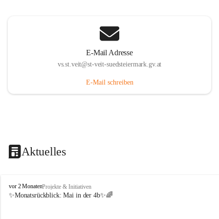
E-Mail Adresse
vs.st.veit@st-veit-suedsteiermark.gv.at
E-Mail schreiben
Aktuelles
V
vor 2 Monaten
Projekte & Initiativen
o
✨Monatsrückblick: 
Mai in der 4b
✨🌈
l
k