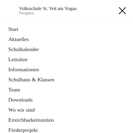
Volksschule St. Veit am Vogau
Navigation
Volksschule St. Veit am Vogau
Start
Aktuelles
Schulkalender
Hauptadresse
Leitsätze
Schulstraße 11, 8423 Sankt Veit in der Südsteiermark, AUT
Informationen
Auf Karte ansehen
Schulhaus & Klassen
Team
Downloads
Wo wir sind
Telefonnummer
+43 3453 2409
Erreichbarkeitszeiten
Anrufen
Förderprojekt