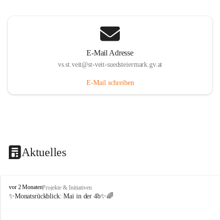
E-Mail Adresse
vs.st.veit@st-veit-suedsteiermark.gv.at
E-Mail schreiben
Aktuelles
V
vor 2 Monaten
Projekte & Initiativen
o
✨Monatsrückblick: 
Mai in der 4b
✨🌈
l
k