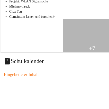
s
Projekt: WLAN Signalsuche
s
Missimo-Truck
c
Graz-Tag
h
Gemeinsam lernen und forschen✨
u
l
e
S
t
.
V
+7
e
i
t
Schulkalender
a
m
V
Eingebetteter Inhalt
o
g
a
u