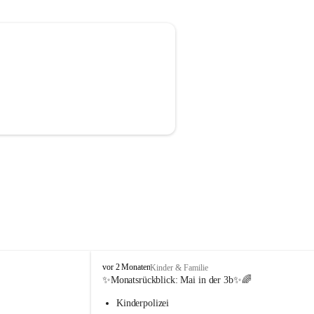
V
vor 2 Monaten
Kinder & Familie
o
✨Monatsrückblick: 
Mai in der 3b
✨🌈
l
Kinderpolizei
k