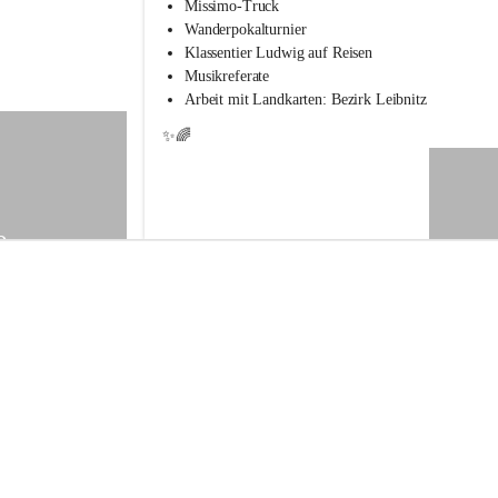
s
Missimo-Truck
s
Wanderpokalturnier
c
Klassentier Ludwig auf Reisen
h
Musikreferate
u
Arbeit mit Landkarten: Bezirk Leibnitz
l
e
✨🌈
S
t
.
V
e
9
i
t
a
m
V
o
g
a
u