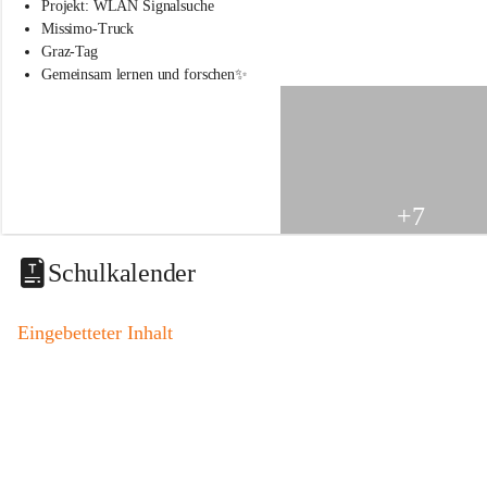
s
Projekt: WLAN Signalsuche
s
Missimo-Truck
c
Graz-Tag
h
Gemeinsam lernen und forschen✨
u
l
e
S
t
.
V
+7
e
i
t
Schulkalender
a
m
V
Eingebetteter Inhalt
o
g
a
u