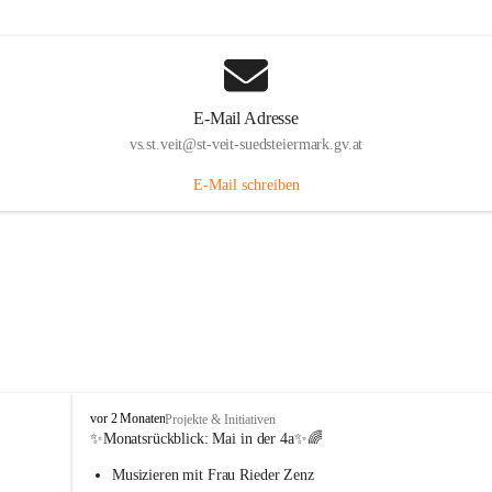
E-Mail Adresse
vs.st.veit@st-veit-suedsteiermark.gv.at
E-Mail schreiben
V
vor 2 Monaten
Projekte & Initiativen
o
✨Monatsrückblick: 
Mai in der 4a
✨🌈
l
Musizieren mit Frau Rieder Zenz
k