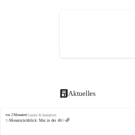
Aktuelles
V
vor 2 Monaten
Projekte & Initiativen
o
✨Monatsrückblick: 
Mai in der 4b
✨🌈
l
k