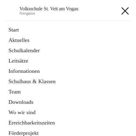
Volksschule St. Veit am Vogau
Navigation
Volksschule St. Veit am Vogau
Start
Aktuelles
Schulkalender
Hauptadresse
Leitsätze
Schulstraße 11, 8423 Sankt Veit in der Südsteiermark, AUT
Informationen
Auf Karte ansehen
Schulhaus & Klassen
Team
Downloads
Wo wir sind
Telefonnummer
+43 3453 2409
Erreichbarkeitszeiten
Anrufen
Förderprojekt