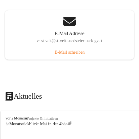
E-Mail Adresse
vs.st.veit@st-veit-suedsteiermark.gv.at
E-Mail schreiben
Aktuelles
V
vor 2 Monaten
Projekte & Initiativen
o
✨Monatsrückblick: 
Mai in der 4b
✨🌈
l
k