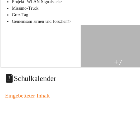
s
Projekt: WLAN Signalsuche
s
Missimo-Truck
c
Graz-Tag
h
Gemeinsam lernen und forschen✨
u
l
e
S
t
.
V
+7
e
i
t
Schulkalender
a
m
V
Eingebetteter Inhalt
o
g
a
u